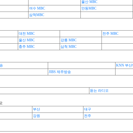
울산 MBC
여수 MBC
안동MBC
삼척MBC
대전 MBC
전주 MBC
울산 MBC
강릉 MBC
충주 MBC
삼척 MBC
방송
KNN 부
JIBS 제주방송
듣는 라디오
오
부산
대구
강원
전주