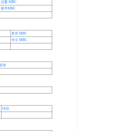
강릉 MBC
원주MBC
춘천 MBC
여수 MBC
산방송
대전