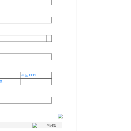
목포 FEBC
이오
작성일