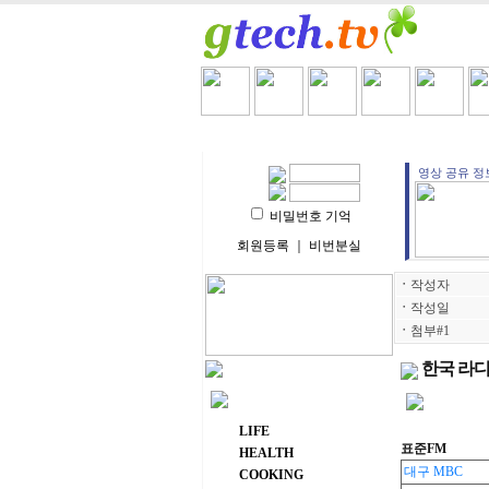
HOME
LIFE
HEALT
영상 공유 정보
비밀번호 기억
회원등록
｜
비번분실
ㆍ
작성자
ㆍ
작성일
ㆍ
첨부#1
한국 라디
주요 메뉴
LIFE
표준FM
HEALTH
대구 MBC
COOKING