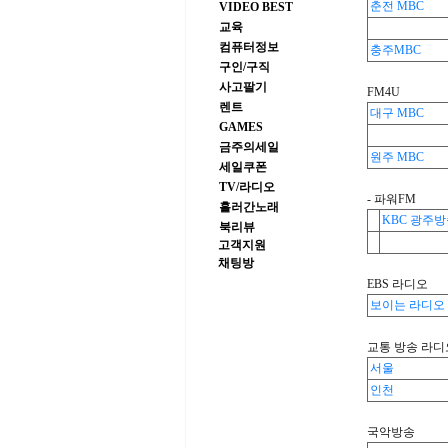
춘전 MBC
VIDEO BEST
교육
컴퓨터정보
충주MBC
구인/구직
사고팔기
FM4U
렌트
대구 MBC
GAMES
금주의세일
원주 MBC
세일쿠폰
TV/라디오
- 파워FM
흘러간노래
KBC 광주
북리뷰
고객지원
채팅방
EBS 라디오
보이는 라디오
교통 방송 라디
서울
인천
국악방송