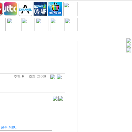
세일/쿠폰
TV
흘러간노래
ㆍ추천:
0
ㆍ조회: 26008
전주 MBC