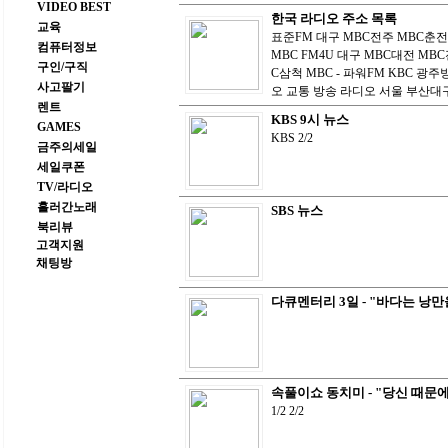
VIDEO BEST
한국 라디오 주소 목록
교육
표준FM 대구 MBC전주 MBC춘
컴퓨터정보
MBC FM4U 대구 MBC대전 MB
구인/구직
C삼척 MBC - 파워FM KBC 광
사고팔기
오 교통 방송 라디오 서울 부산대
렌트
KBS 9시 뉴스
GAMES
KBS 2/2
금주의세일
세일쿠폰
TV/라디오
흘러간노래
SBS 뉴스
북리뷰
고객지원
채팅방
다큐멘터리 3일 - "바다는 낭만
속풀이쇼 동치미 - "당신 때문에
1/2 2/2