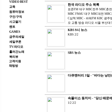
VIDEO BEST
한국 라디오 주소 목록
교육
표준FM 대구 MBC전주 MBC춘
컴퓨터정보
MBC FM4U 대구 MBC대전 MB
구인/구직
C삼척 MBC - 파워FM KBC 광
사고팔기
오 교통 방송 라디오 서울 부산대
렌트
KBS 9시 뉴스
GAMES
KBS 2/2
금주의세일
세일쿠폰
TV/라디오
흘러간노래
SBS 뉴스
북리뷰
고객지원
채팅방
다큐멘터리 3일 - "바다는 낭만
속풀이쇼 동치미 - "당신 때문에
1/2 2/2