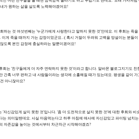
적인 어린 친구들을 볼 때면 깜짝깜짝 놀라기도 하고 부럽기도 한데요. '노래 가사처럼 
 내가 원하는 삶을 살도록 노력해야겠어요!
후회하는 것 여섯번째는 '누군가에게 사랑한다고 말하지 못한 것'인데요. 이 후회는 죽을
.. 이게 죽을 때까지 가는 감정이었군요..:( 혹시 거절이 두려워 고백을 망설이는 분들이
 않도록 본인 감정에 충실하라는 말뿐이겠어요!
후회는 '친구들에게 더 자주 연락하지 못한 것'이라고 합니다. 알바몬 블로그지기도 친한
만 간혹 너무 편하고 내 사람들이라는 생각에 소홀해질 때가 있는데요. 평생을 같이 가
 건 아니잖아요?
 '자신감있게 살지 못한 것'입니다. '좀 더 도전적으로 살지 못한 것'에 대한 후회와 
다는 의미일텐데요. 사실 마음먹는다고 하루 아침에 매사에 자신감있고 파이팅 넘치는 
의 자존감을 높이는 것에서부터 차근차근 시작해야겠죠?