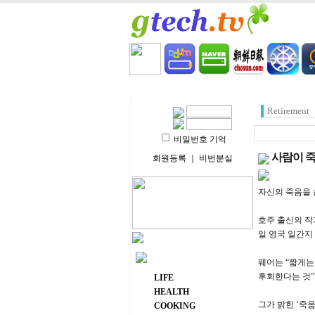
HOME
LIFE
HEALT
Retirement
비밀번호 기억
사람이 죽
회원등록
｜
비번분실
자신의 죽음을 
호주 출신의 작
일 영국 일간지
주요 메뉴
웨어는 “짧게는
후회한다는 것”
LIFE
HEALTH
그가 밝힌 ‘죽
COOKING