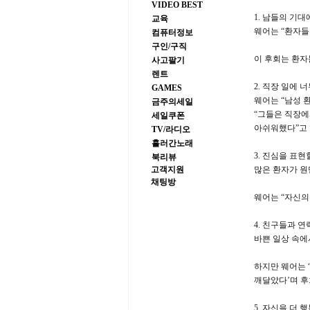
VIDEO BEST
1. 남들의 기대
교육
웨어는 “환자들
컴퓨터정보
구인/구직
이 후회는 환자
사고팔기
렌트
2. 직장 일에 
GAMES
웨어는 “남성 
금주의세일
“그들은 직장에
세일쿠폰
아쉬워했다”고 
TV/라디오
흘러간노래
3. 진심을 표
북리뷰
고객지원
많은 환자가 원
채팅방
웨어는 “자신의
4. 친구들과 
바쁜 일상 속에
하지만 웨어는 
깨달았다’며 후
5. 자신을 더