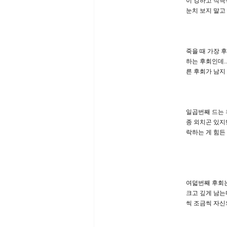
이 강하고 적극
눈치 보지 말고
죽을 때 가장 
하는 후회인데.
른 후회가 남지
일곱번째 드는 
종 외치곤 있지
락하는 게 힘든
여덟번째 후회는
크고 깊게 남는
씩 조금씩 자신