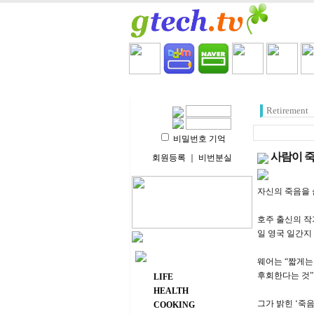
HOME
LIFE
HEALT
Retirement
비밀번호 기억
사람이 죽
회원등록
｜
비번분실
자신의 죽음을 
호주 출신의 작
일 영국 일간지
주요 메뉴
웨어는 “짧게는
후회한다는 것”
LIFE
HEALTH
그가 밝힌 ‘죽
COOKING