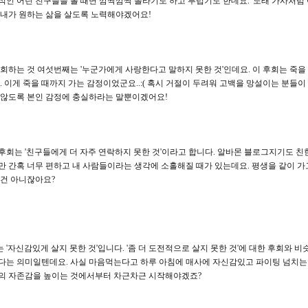
적인 어린 친구들을 볼 때면 깜짝깜짝 놀라기도 하고 부럽기도 한데요. '노래 가사처럼 
 내가 원하는 삶을 살도록 노력해야겠어요!
후회하는 것 여섯번째는 '누군가에게 사랑한다고 말하지 못한 것'인데요. 이 후회는 죽을
.. 이게 죽을 때까지 가는 감정이었군요..:( 혹시 거절이 두려워 고백을 망설이는 분들이
 않도록 본인 감정에 충실하라는 말뿐이겠어요!
후회는 '친구들에게 더 자주 연락하지 못한 것'이라고 합니다. 알바몬 블로그지기도 친한
만 간혹 너무 편하고 내 사람들이라는 생각에 소홀해질 때가 있는데요. 평생을 같이 가
 건 아니잖아요?
 '자신감있게 살지 못한 것'입니다. '좀 더 도전적으로 살지 못한 것'에 대한 후회와 
다는 의미일텐데요. 사실 마음먹는다고 하루 아침에 매사에 자신감있고 파이팅 넘치는 
의 자존감을 높이는 것에서부터 차근차근 시작해야겠죠?