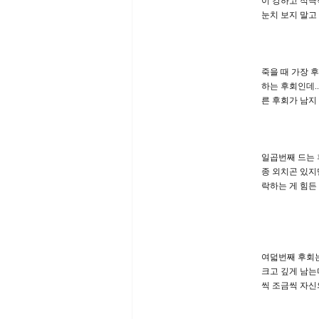
이 강하고 적극
눈치 보지 말고
죽을 때 가장 
하는 후회인데.
른 후회가 남지
일곱번째 드는 
종 외치곤 있지
락하는 게 힘든
여덟번째 후회는
크고 깊게 남는
씩 조금씩 자신