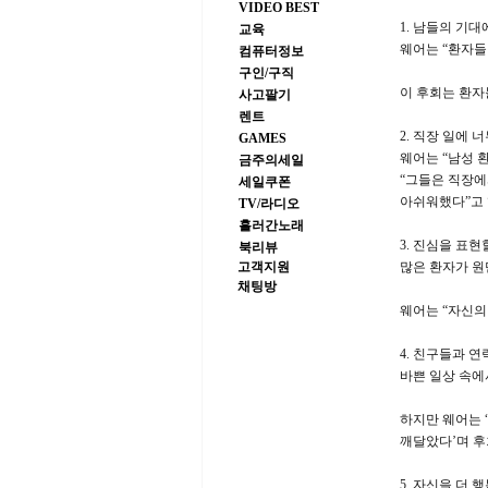
VIDEO BEST
1. 남들의 기대
교육
웨어는 “환자들
컴퓨터정보
구인/구직
이 후회는 환자
사고팔기
렌트
2. 직장 일에 
GAMES
웨어는 “남성 
금주의세일
“그들은 직장에
세일쿠폰
아쉬워했다”고 
TV/라디오
흘러간노래
3. 진심을 표
북리뷰
고객지원
많은 환자가 원
채팅방
웨어는 “자신의
4. 친구들과 
바쁜 일상 속에
하지만 웨어는 
깨달았다’며 후
5. 자신을 더