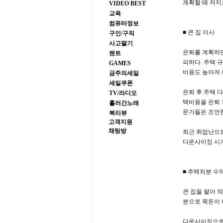
계획할 때 저지
VIDEO BEST
교육
컴퓨터정보
■ 큰 집 이사
구인/구직
사고팔기
은퇴를 계획하면
렌트
피하다. 주택 
GAMES
비용도 높아져 
금주의세일
세일쿠폰
은퇴 후 주택 
TV/라디오
택비용을 은퇴 
흘러간노래
문가들은 조언
북리뷰
고객지원
채팅방
최근 취업난으로
다운사이징 시기
■ 주택처분 수
큰 집을 팔아 
분으로 목돈이 
다운사이징으로 