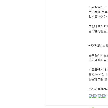
은퇴 목적으로 
로 은퇴용 주택
활비를 마련한다
그런데 모기지 
윤택한 생활을 
■ 주택 2채 보
일부 은퇴자들은
모기지 이자율이
겨울철만 지내기
을 갚아야 한다
힘들게 되면 은
<준 최 객원기