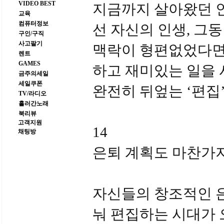
VIDEO BEST
지금까지 살아왔던 
교육
컴퓨터정보
선 자신의 인생, 그
구인/구직
사고팔기
맥락이 형편없었다면 
렌트
GAMES
하고 재미있는 일을 
금주의세일
세일쿠폰
완전히 뒤엎는 ‘편집’
TV/라디오
흘러간노래
북리뷰
고객지원
14
채팅방
은퇴 계획도 마찬가
자신들의 창조적인 은
눠 편집하는 시대가 