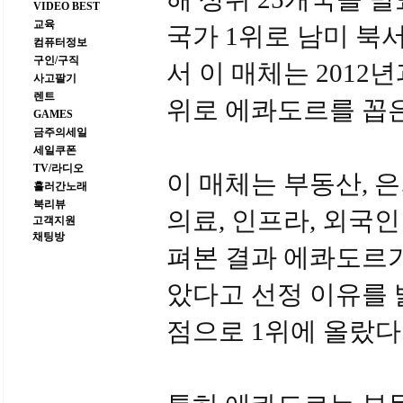
VIDEO BEST
교육
국가 1위로 남미 북
컴퓨터정보
구인/구직
서 이 매체는 2012
사고팔기
렌트
위로 에콰도르를 꼽은
GAMES
금주의세일
세일쿠폰
TV/라디오
이 매체는 부동산, 은
흘러간노래
북리뷰
의료, 인프라, 외국인
고객지원
채팅방
펴본 결과 에콰도르가
았다고 선정 이유를 밝
점으로 1위에 올랐다