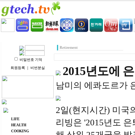
HOME
LIFE
HEALTH
COOKING
VIDEO 
Retirement
비밀번호 기억
2015년도에 
회원등록
｜
비번분실
남미의 에콰도르가 은
2일(현지시간) 미국
주요 메뉴
LIFE
리빙은 '2015년도 
HEALTH
COOKING
해 상위 25개국을 