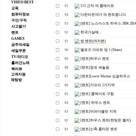
VIDEO BEST
5가 근처 여 룸메이트
95
교육
컴퓨터정보
다운타운16가 1b 렌트합니다
94
구인/구직
[렌트] 노스이스트 하우스 3BR 2B
93
사고팔기
한국가실때...
렌트
92
GAMES
방 렌트(여자분)
91
금주의세일
멜로즈 아파트 방 1 (Share)
90
세일쿠폰
TV/라디오
[렌트]하우스 렌트
89
흘러간노래
[렌트]점포 세놓음
88
북리뷰
고객지원
[렌트]Lower Merion 싱글하우스
87
채팅방
[렌트]가프리 2가지역
86
[렌트] 룸메이트 구함
85
[렌트] 하우스 렌트
84
[렌트]어퍼더블린 지역
83
[렌트]하우스 렌트(헌팅돈 밸리)
82
[렌트]신축 홈타운 렌트
81