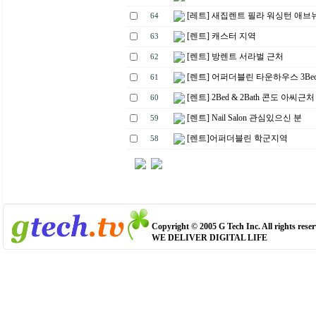
[레트] 새집렌트 필라 워싱턴 애브
64
[렌트] 캐스터 지역
63
[렌트] 방렌트 서라벌 근처
62
[렌트] 어퍼더블린 타운하우스 3Bed 
61
[렌트] 2Bed & 2Bath 콘도 아씨근처
60
[렌트] Nail Salon 관심있으신 분
59
[렌트]어퍼더블린 학군지역
58
Copyright © 2005 G Tech Inc. All rights reser
WE DELIVER DIGITAL LIFE