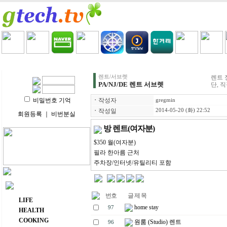
HOME
LIFE
HEALTH
COOKING
VIDEO 
렌트/서브렛
렌트 
PA/NJ/DE 렌트 서브렛
단, 
비밀번호 기억
ㆍ
작성자
gregmin
ㆍ
작성일
2014-05-20 (화) 22:52
회원등록
｜
비번분실
방 렌트(여자분)
$350 월(여자분)
필라 한아름 근처
주차장/인터넷/유틸리티 포함
주요 메뉴
번호
글 제 목
LIFE
home stay
97
HEALTH
COOKING
원룸 (Studio) 렌트
96