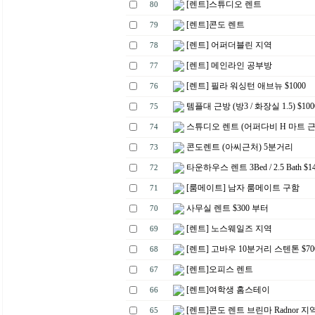
[렌트]스튜디오 렌트
80
[렌트]콘도 렌트
79
[렌트] 어퍼더블린 지역
78
[렌트] 메인라인 공부방
77
[렌트] 필라 워싱턴 애브뉴 $1000
76
템플대 근방 (방3 / 화장실 1.5) $100
75
스튜디오 렌트 (어퍼다비 H 마트 근처
74
콘도렌트 (아씨근처) 5분거리
73
타운하우스 렌트 3Bed / 2.5 Bath $1
72
[룸메이트] 남자 룸메이트 구함
71
사무실 렌트 $300 부터
70
[렌트] 노스웨일즈 지역
69
[렌트] 고바우 10분거리 스텐톤 $70
68
[렌트]오피스 렌트
67
[렌트]여학생 홈스테이
66
[렌트]콘도 렌트 브린마 Radnor 지
65