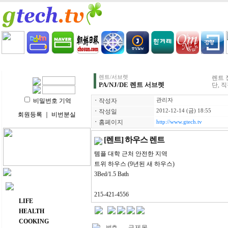
HOME
LIFE
HEALTH
COOKING
VIDEO 
렌트/서브렛
렌트 
PA/NJ/DE 렌트 서브렛
단, 
비밀번호 기억
ㆍ
작성자
관리자
ㆍ
작성일
2012-12-14 (금) 18:55
회원등록
｜
비번분실
ㆍ
홈페이지
http://www.gtech.tv
[렌트] 하우스 렌트
템플 대학 근처 안전한 지역
트위 하우스 (9년된 새 하우스)
3Bed/1.5 Bath
주요 메뉴
215-421-4556
LIFE
HEALTH
COOKING
번호
글 제 목