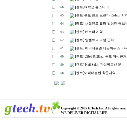
[렌트]여학생 홈스테이
66
[렌트]콘도 렌트 브린마 Radnor 지
65
[레트] 새집렌트 필라 워싱턴 애브
64
[렌트] 캐스터 지역
63
[렌트] 방렌트 서라벌 근처
62
[렌트] 어퍼더블린 타운하우스 3Bed 
61
[렌트] 2Bed & 2Bath 콘도 아씨근처
60
[렌트] Nail Salon 관심있으신 분
59
[렌트]어퍼더블린 학군지역
58
Copyright © 2005 G Tech Inc. All rights reser
WE DELIVER DIGITAL LIFE