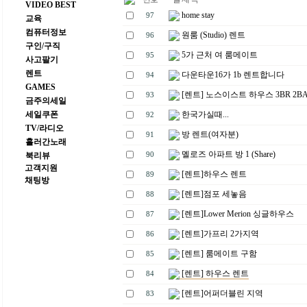
VIDEO BEST
home stay
97
교육
컴퓨터정보
원룸 (Studio) 렌트
96
구인/구직
5가 근처 여 룸메이트
95
사고팔기
렌트
다운타운16가 1b 렌트합니다
94
GAMES
[렌트] 노스이스트 하우스 3BR 2B
93
금주의세일
세일쿠폰
한국가실때...
92
TV/라디오
방 렌트(여자분)
91
흘러간노래
멜로즈 아파트 방 1 (Share)
북리뷰
90
고객지원
[렌트]하우스 렌트
89
채팅방
[렌트]점포 세놓음
88
[렌트]Lower Merion 싱글하우스
87
[렌트]가프리 2가지역
86
[렌트] 룸메이트 구함
85
[렌트] 하우스 렌트
84
[렌트]어퍼더블린 지역
83