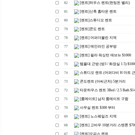
[렌트]하우스 렌트(헌팅돈 밸리)
82
[렌트]신축 홈타운 렌트
81
[렌트]스튜디오 렌트
80
[렌트]콘도 렌트
79
[렌트] 어퍼더블린 지역
78
[렌트] 메인라인 공부방
77
[렌트] 필라 워싱턴 애브뉴 $1000
76
템플대 근방 (방3 / 화장실 1.5) $100
75
스튜디오 렌트 (어퍼다비 H 마트 근처
74
콘도렌트 (아씨근처) 5분거리
73
타운하우스 렌트 3Bed / 2.5 Bath $1
72
[룸메이트] 남자 룸메이트 구함
71
사무실 렌트 $300 부터
70
[렌트] 노스웨일즈 지역
69
[렌트] 고바우 10분거리 스텐톤 $70
68
[렌트]오피스 렌트
67