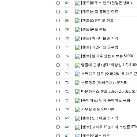
[렌트]하우스 렌트(헌팅돈 밸리)
82
[렌트]신축 홈타운 렌트
81
[렌트]스튜디오 렌트
80
[렌트]콘도 렌트
79
[렌트] 어퍼더블린 지역
78
[렌트] 메인라인 공부방
77
[렌트] 필라 워싱턴 애브뉴 $1000
76
템플대 근방 (방3 / 화장실 1.5) $100
75
스튜디오 렌트 (어퍼다비 H 마트 근처
74
콘도렌트 (아씨근처) 5분거리
73
타운하우스 렌트 3Bed / 2.5 Bath $1
72
[룸메이트] 남자 룸메이트 구함
71
사무실 렌트 $300 부터
70
[렌트] 노스웨일즈 지역
69
[렌트] 고바우 10분거리 스텐톤 $70
68
[렌트]오피스 렌트
67