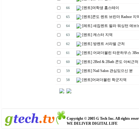
[렌트]여학생 홈스테이
66
[렌트]콘도 렌트 브린마 Radnor 지
65
[레트] 새집렌트 필라 워싱턴 애브
64
[렌트] 캐스터 지역
63
[렌트] 방렌트 서라벌 근처
62
[렌트] 어퍼더블린 타운하우스 3Bed 
61
[렌트] 2Bed & 2Bath 콘도 아씨근처
60
[렌트] Nail Salon 관심있으신 분
59
[렌트]어퍼더블린 학군지역
58
Copyright © 2005 G Tech Inc. All rights reser
WE DELIVER DIGITAL LIFE