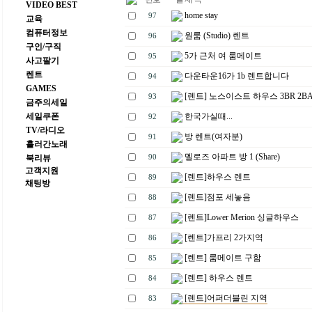
VIDEO BEST
home stay
97
교육
컴퓨터정보
원룸 (Studio) 렌트
96
구인/구직
5가 근처 여 룸메이트
95
사고팔기
렌트
다운타운16가 1b 렌트합니다
94
GAMES
[렌트] 노스이스트 하우스 3BR 2B
93
금주의세일
세일쿠폰
한국가실때...
92
TV/라디오
방 렌트(여자분)
91
흘러간노래
멜로즈 아파트 방 1 (Share)
북리뷰
90
고객지원
[렌트]하우스 렌트
89
채팅방
[렌트]점포 세놓음
88
[렌트]Lower Merion 싱글하우스
87
[렌트]가프리 2가지역
86
[렌트] 룸메이트 구함
85
[렌트] 하우스 렌트
84
[렌트]어퍼더블린 지역
83