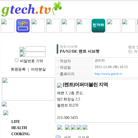
HOME
LIFE
HEALTH
COOKING
VIDEO 
렌트/서브렛
렌트 
PA/NJ/DE 렌트 서브렛
단, 
비밀번호 기억
ㆍ
작성자
관리자
ㆍ
작성일
2012-12-06 (목) 16:15
회원등록
｜
비번분실
ㆍ
홈페이지
http://www.gtech.tv
[렌트]어퍼더블린 지역
예쁜 1, 2층 콘도..
방2 화장실 2.5
월렌트 $1270
주요 메뉴
215-500-5455
LIFE
HEALTH
COOKING
번호
글 제 목