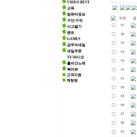
VIDEO BEST
교육
컴퓨터정보
번호
글 
구인/구직
97
사고팔기
렌트
96
GAMES
95
금주의세일
세일쿠폰
94
TV/라디오
93
흘러간노래
북리뷰
92
고객지원
91
채팅방
90
89
88
87
86
85