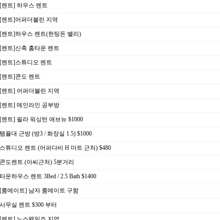
[렌트] 하우스 렌트
[렌트]어퍼더블린 지역
[렌트]하우스 렌트(헌팅돈 밸리)
[렌트]신축 홈타운 렌트
[렌트]스튜디오 렌트
[렌트]콘도 렌트
[렌트] 어퍼더블린 지역
[렌트] 메인라인 공부방
[렌트] 필라 워싱턴 애브뉴 $1000
템플대 근방 (방3 / 화장실 1.5) $1000
스튜디오 렌트 (어퍼다비 H 마트 근처) $480
콘도렌트 (아씨근처) 5분거리
타운하우스 렌트 3Bed / 2.5 Bath $1400
[룸메이트] 남자 룸메이트 구함
사무실 렌트 $300 부터
[렌트] 노스웨일즈 지역