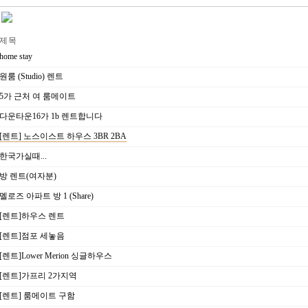
제 목
home stay
원룸 (Studio) 렌트
5가 근처 여 룸메이트
다운타운16가 1b 렌트합니다
[렌트] 노스이스트 하우스 3BR 2BA
한국가실때...
방 렌트(여자분)
멜로즈 아파트 방 1 (Share)
[렌트]하우스 렌트
[렌트]점포 세놓음
[렌트]Lower Merion 싱글하우스
[렌트]가프리 2가지역
[렌트] 룸메이트 구함