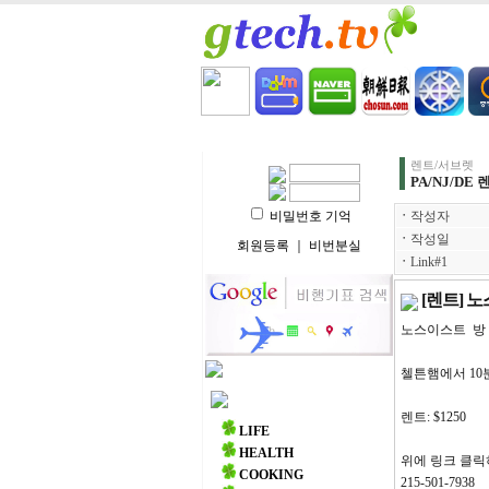
HOME
LIFE
HEALT
렌트/서브렛
PA/NJ/DE
비밀번호 기억
ㆍ
작성자
ㆍ
작성일
회원등록
｜
비번분실
ㆍ
Link#1
[렌트] 노
노스이스트 방 
첼튼햄에서 10
주요 메뉴
렌트: $1250
LIFE
HEALTH
위에 링크 클릭
COOKING
215-501-7938