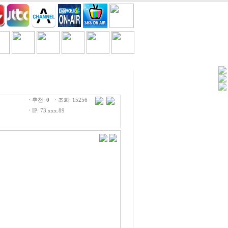
세일/쿠폰
TV
흘러간노래
ㆍ추천:
0
ㆍ조회: 15256
ㆍ
IP: 73.xxx.89