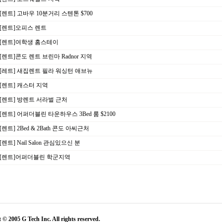
[렌트] 고바우 10분거리 스텐톤 $700
[렌트]오피스 렌트
[렌트]여학생 홈스테이
[렌트]콘도 렌트 브린마 Radnor 지역
[레트] 새집렌트 필라 워싱턴 애브뉴
[렌트] 캐스터 지역
[렌트] 방렌트 서라벌 근처
[렌트] 어퍼더블린 타운하우스 3Bed 룸 $2100
[렌트] 2Bed & 2Bath 콘도 아씨근처
[렌트] Nail Salon 관심있으신 분
[렌트]어퍼더블린 학군지역
 © 2005 G Tech Inc. All rights reserved.