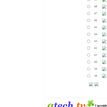
68
67
66
65
64
63
62
61
60
59
58
Copyright