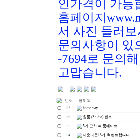
인가격이 가능
홈페이지www.ne
서 사진 들러
문의사항이 있으면 2
-7694로 문의
고맙습니다.
번호
글 제 목
home stay
97
원룸 (Studio) 렌트
96
5가 근처 여 룸메이트
95
다운타운16가 1b 렌트합니다
94