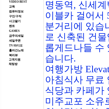
명동역, 신세계
VIDEO BEST
교육
컴퓨터정보
이블카 걸어서 
구인/구직
사고팔기
분거리에 있습니다. 
렌트
GAMES
로 신축된 건물
금주의세일
세일쿠폰
롭게드나들 수 
TV/라디오
흘러간노래
습니다.
북리뷰
고객지원
채팅방
여행가방 Elevato
아침식사 무료 
식당과 카페가
미주교포 소유로