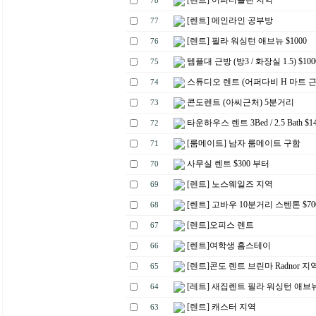
[렌트] 어퍼더블린 지역
78
[렌트] 메인라인 공부방
77
[렌트] 필라 워싱턴 애브뉴 $1000
76
템플대 근방 (방3 / 화장실 1.5) $100
75
스튜디오 렌트 (어퍼다비 H 마트 근처
74
콘도렌트 (아씨근처) 5분거리
73
타운하우스 렌트 3Bed / 2.5 Bath $1
72
[룸메이트] 남자 룸메이트 구함
71
사무실 렌트 $300 부터
70
[렌트] 노스웨일즈 지역
69
[렌트] 고바우 10분거리 스텐톤 $70
68
[렌트]오피스 렌트
67
[렌트]여학생 홈스테이
66
[렌트]콘도 렌트 브린마 Radnor 지
65
[레트] 새집렌트 필라 워싱턴 애브
64
[렌트] 캐스터 지역
63