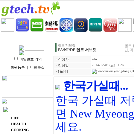
HOME
LIFE
HEALTH
COOKING
VIDEO 
렌트/서브렛
렌트 
PA/NJ/DE 렌트 서브렛
단, 
비밀번호 기억
ㆍ
작성자
whi
ㆍ
작성일
2014-12-05 (금) 11:35
회원등록
｜
비번분실
www.newmyeongdong
(D
ㆍ
Link#1
한국가실때...
한국 가실때 저
면 New Myeon
주요 메뉴
LIFE
세요.
HEALTH
COOKING