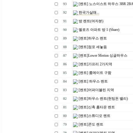
[렌트] 노스이스트 하우스 3BR 2B
93
한국가실때...
92
방 렌트(여자분)
91
멜로즈 아파트 방 1 (Share)
90
[렌트]하우스 렌트
89
[렌트]점포 세놓음
88
[렌트]Lower Merion 싱글하우스
87
[렌트]가프리 2가지역
86
[렌트] 룸메이트 구함
85
[렌트] 하우스 렌트
84
[렌트]어퍼더블린 지역
83
[렌트]하우스 렌트(헌팅돈 밸리)
82
[렌트]신축 홈타운 렌트
81
[렌트]스튜디오 렌트
80
[렌트]콘도 렌트
79