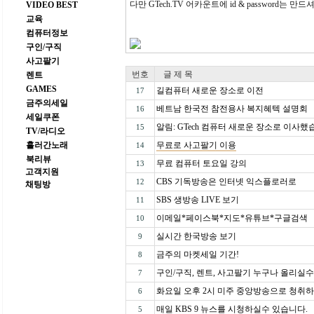
다만 GTech.TV 어카운트에 id & password는 만
VIDEO BEST
교육
컴퓨터정보
구인/구직
사고팔기
번호
글 제 목
렌트
GAMES
길컴퓨터 새로운 장소로 이전
17
금주의세일
베트남 한국전 참전용사 복지혜텍 설명회
16
세일쿠폰
알림: GTech 컴퓨터 새로운 장소로 이사
15
TV/라디오
흘러간노래
무료로 사고팔기 이용
14
북리뷰
무료 컴퓨터 토요일 강의
13
고객지원
CBS 기독방송은 인터넷 익스플로러로
12
채팅방
SBS 생방송 LIVE 보기
11
이메일*페이스북*지도*유튜브*구글검색
10
실시간 한국방송 보기
9
금주의 마켓세일 기간!
8
구인/구직, 렌트, 사고팔기 누구나 올리실수 
7
화요일 오후 2시 미주 중앙방송으로 청취하
6
매일 KBS 9 뉴스를 시청하실수 있습니다.
5