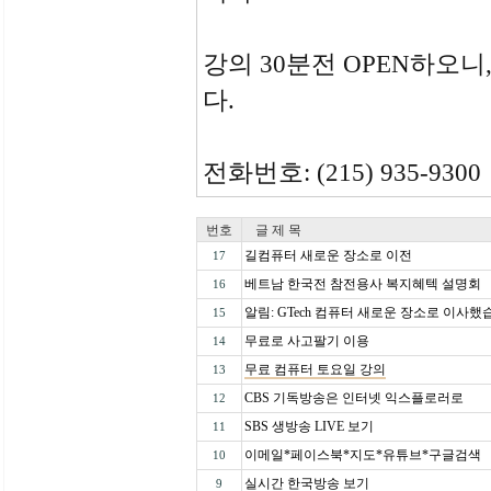
강의 30분전 OPEN하오
다.
전화번호: (215) 935-9300
번호
글 제 목
길컴퓨터 새로운 장소로 이전
17
베트남 한국전 참전용사 복지혜텍 설명회
16
알림: GTech 컴퓨터 새로운 장소로 이사
15
무료로 사고팔기 이용
14
무료 컴퓨터 토요일 강의
13
CBS 기독방송은 인터넷 익스플로러로
12
SBS 생방송 LIVE 보기
11
이메일*페이스북*지도*유튜브*구글검색
10
실시간 한국방송 보기
9