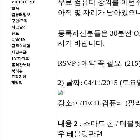
무료 컴퓨터 강의를 이번주 토
VIDEO BEST
교육
아직 몇 자리가 남아있으
컴퓨터정보
구인/구직
사고팔기
등록하신분들은
30분전 
렌트
GAMES
시기 바랍니다.
금주의세일
세일쿠폰
TV/라디오
RSVP : 예약 꼭 필요. (215)
흘러간노래
북리뷰
고객지원
2) 날짜: 04/11/2015 (토요
채팅방
장소: GTECH.컴퓨터 (필
내용 2
: 스마트 폰 / 테블
우 테블릿관련