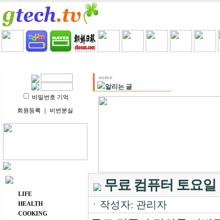
HOME
LIFE
HEALTH
COOKING
VIDEO 
notice
알리는 글
비밀번호 기억
회원등록
｜
비번분실
주요 메뉴
무료 컴퓨터 토요일
LIFE
ㆍ작성자: 관리자
HEALTH
COOKING