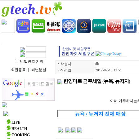
HOME
LIFE
HEALTH
COOKING
VIDEO 
한인마켓 세일쿠폰
한인마켓 세일쿠폰
비밀번호 기억
ㆍ
작성자
dk
회원등록
｜
비번분실
ㆍ
작성일
2012-02-15 12:51
한양마트 금주세일 (뉴욕, 뉴저지)
아래 거주하시는주(
뉴욕 / 뉴저지 전체 매장
주요 메뉴
LIFE
HEALTH
COOKING