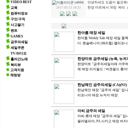
VIDEO BEST
안녕하세요 도움이 필요해
rabbit
한양 마트에서 50장 짜리
교육
2017-05-15 18:32
컴퓨터정보
구인/구직
사고팔기
렌트
한아름 매장 세일
GAMES
한아름 Weekly Sale 매장 세
금주의세일
다. 펜슬베니아 (체리힐) 캘리포
세일쿠폰
TV/라디오
한양마트 금주세일 (뉴욕, 뉴저
흘러간노래
한양마트 "금주의세일아래 거주하시는주
북리뷰
체 매장 리지필드 / 버겐필드 롱
고객지원
채팅방
한남체인 금주의세일 (CA)(NJ)
한남체인 매장 "금주의 세일" 입니다
리포니아 매장 뉴저지 매장
아씨 금주의 세일
아씨-롯데 매장 "금주의 세일" 입니
필라델피아, PA 시카고 매장 버