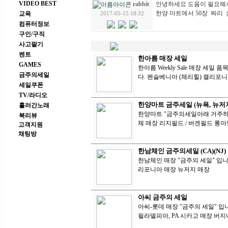
VIDEO BEST
안녕하세요 도움이 필요해
rabbit
한양 마트에서 50장 짜리
교육
2017-05-15 18:32
컴퓨터정보
구인/구직
사고팔기
렌트
한아름 매장 세일
GAMES
한아름 Weekly Sale 매장 세
금주의세일
다. 펜슬베니아 (체리힐) 캘리포
세일쿠폰
TV/라디오
한양마트 금주세일 (뉴욕, 뉴저
흘러간노래
한양마트 "금주의세일아래 거주하시는주
북리뷰
체 매장 리지필드 / 버겐필드 롱
고객지원
채팅방
한남체인 금주의세일 (CA)(NJ)
한남체인 매장 "금주의 세일" 입니다
리포니아 매장 뉴저지 매장
아씨 금주의 세일
아씨-롯데 매장 "금주의 세일" 입니
필라델피아, PA 시카고 매장 버