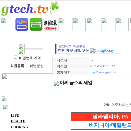
HOME
LIFE
HEALTH
COOKING
VIDEO 
한인마켓 세일쿠폰
한인마켓 세일쿠폰
비밀번호 기억
ㆍ
작성자
dk
회원등록
｜
비번분실
ㆍ
작성일
2011-12-17 18:32
ㆍ
홈페이지
http://www.gtech.tv
아씨 금주의 세일
아래 거주하시는 주(
주요 메뉴
LIFE
필라델피아, PA
HEALTH
버지니아/메릴랜
COOKING