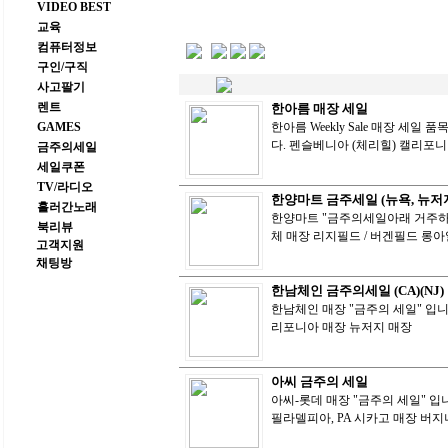
VIDEO BEST
교육
컴퓨터정보
구인/구직
사고팔기
렌트
한아름 매장 세일
GAMES
한아름 Weekly Sale 매장 세
다. 펜슬베니아 (체리힐) 캘리포
금주의세일
세일쿠폰
TV/라디오
한양마트 금주세일 (뉴욕, 뉴저
흘러간노래
한양마트 "금주의세일아래 거주하시는주
북리뷰
체 매장 리지필드 / 버겐필드 롱
고객지원
채팅방
한남체인 금주의세일 (CA)(NJ)
한남체인 매장 "금주의 세일" 입니다
리포니아 매장 뉴저지 매장
아씨 금주의 세일
아씨-롯데 매장 "금주의 세일" 입니
필라델피아, PA 시카고 매장 버