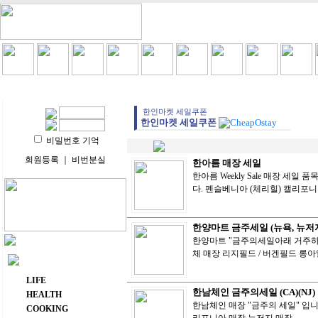
HOME
LIFE
HEALTH
COOKING
VIDEO 
한인마켓 세일쿠폰
한인마켓 세일쿠폰
비밀번호 기억
회원등록
｜
비번분실
한아름 매장 세일
한아름 Weekly Sale 매장 세
다. 펜슬베니아 (체리힐) 캘리포
한양마트 금주세일 (뉴욕, 뉴저
한양마트 "금주의세일아래 거주하시는주
체 매장 리지필드 / 버겐필드 롱
주요 메뉴
LIFE
한남체인 금주의세일 (CA)(NJ)
HEALTH
한남체인 매장 "금주의 세일" 입니다
COOKING