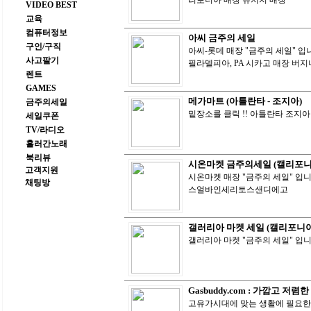
리포니아 매장 뉴저지 매장
VIDEO BEST
교육
컴퓨터정보
아씨 금주의 세일
구인/구직
아씨-롯데 매장 "금주의 세일" 입니
사고팔기
필라델피아, PA 시카고 매장 버
렌트
GAMES
메가마트 (아틀란타 - 조지아)
금주의세일
밑장소를 클릭 !! 아틀란타 조지아
세일쿠폰
TV/라디오
흘러간노래
북리뷰
시온마켓 금주의세일 (캘리포니
고객지원
시온마켓 매장 "금주의 세일" 입니
채팅방
스얼바인세리토스샌디에고
갤러리아 마켓 세일 (캘리포니아
갤러리아 마켓 "금주의 세일" 입
Gasbuddy.com : 가깝고 
고유가시대에 맞는 생활에 필요한 웹