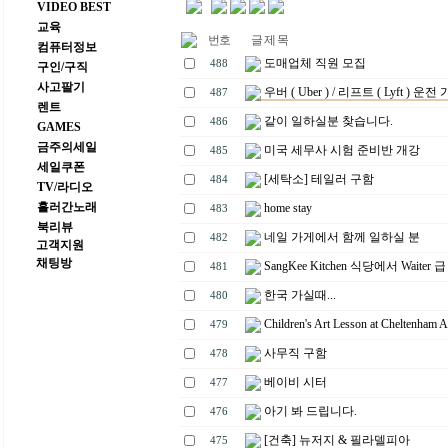
VIDEO BEST
교육
번호
글 제 목
컴퓨터정보
도매업체 직원 모집
488
구인/구직
사고팔기
우버 ( Uber ) / 리프트 ( Lyft ) 운전 
487
렌트
같이 일하실분 찾습니다.
486
GAMES
금주의세일
미국 세무사 시험 준비반 개강
485
세일쿠폰
[세탁소] 테일러 구함
484
TV/라디오
흘러간노래
home stay
483
북리뷰
네일 가게에서 함께 일하실 분
482
고객지원
채팅방
SangKee Kitchen 식당에서 Waiter 
481
한국 가실때...
480
Children's Art Lesson at Cheltenham A
479
사무직 구함
478
베이비 시터
477
아기 봐 드립니다.
476
[건축] 뉴저지 & 필라델피아
475