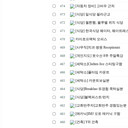
[자동차 정비] 고바우 근처
474
[식당] 일식당 필라근교
473
[식당] 첼튼햄, 블루벨 위치 식당
472
[식당] 한국식당 웨이터, 웨이트레
471
카이로프랙틱 오피스
470
[사무직]치과 병원 Receptionist
469
[개인지도] 옷수선 8주 주말특강
468
[세탁소]Chelten Ave 스타팅구함
467
[세탁소]풀타임 카운트
466
[세탁소] 카운트보실분
465
[식당]Breakfast 유경험 쿡하실분
464
[식당]블렉퍼스트/런치
463
[교회반주자]교회반주 경험있는분
462
[메카닉]IMJ 오토 메카닉 구함
461
[건축] YH 건축
460