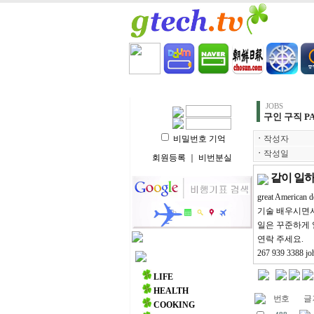
HOME
LIFE
HEALT
JOBS
구인 구직 PA
비밀번호 기억
ㆍ
작성자
ㆍ
작성일
회원등록
｜
비번분실
같이 일하
great America
기술 배우시면서
일은 꾸준하게 
연락 주세요.
267 939 3388 jo
주요 메뉴
LIFE
HEALTH
번호
글 
COOKING