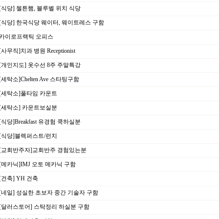
[식당] 첼튼햄, 블루벨 위치 식당
[식당] 한국식당 웨이터, 웨이트레스 구함
카이로프랙틱 오피스
[사무직]치과 병원 Receptionist
[개인지도] 옷수선 8주 주말특강
[세탁소]Chelten Ave 스타팅구함
[세탁소]풀타임 카운트
[세탁소] 카운트보실분
[식당]Breakfast 유경험 쿡하실분
[식당]블렉퍼스트/런치
[교회반주자]교회반주 경험있는분
[메카닉]IMJ 오토 메카닉 구함
[건축] YH 건축
[네일] 성실한 초보자 중간 기술자 구함
[달러스토어] 스탁정리 하실분 구함