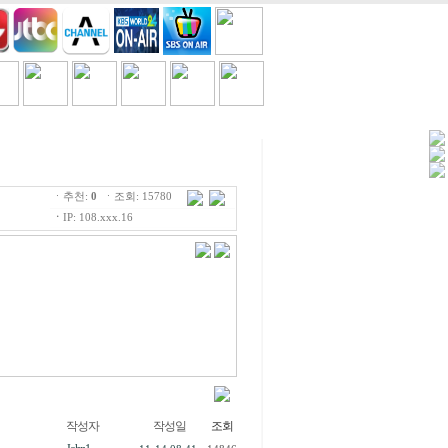
세일/쿠폰
TV
흘러간노래
ㆍ추천:
0
ㆍ조회: 15780
ㆍ
IP: 108.xxx.16
작성자
작성일
조회