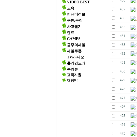
488
VIDEO BEST
교육
487
컴퓨터정보
486
구인/구직
사고팔기
485
렌트
484
GAMES
금주의세일
483
세일쿠폰
482
TV/라디오
481
흘러간노래
북리뷰
480
고객지원
C
채팅방
479
478
477
476
475
474
473