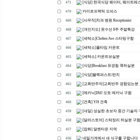
[식당] 한국식당 웨이터, 웨이트레
471
카이로프랙틱 오피스
470
[사무직]치과 병원 Receptionist
469
[개인지도] 옷수선 8주 주말특강
468
[세탁소]Chelten Ave 스타팅구함
467
[세탁소]풀타임 카운트
466
[세탁소] 카운트보실분
465
[식당]Breakfast 유경험 쿡하실분
464
[식당]블렉퍼스트/런치
463
[교회반주자]교회반주 경험있는분
462
[메카닉]IMJ 오토 메카닉 구함
461
[건축] YH 건축
460
[네일] 성실한 초보자 중간 기술자
459
[달러스토어] 스탁정리 하실분 구
458
[잡화] 알렌타운 지역
457
네일가게에서 새 식구를 구합니다
456