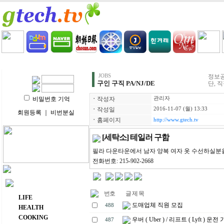
HOME
LIFE
HEALTH
COOKING
VIDEO 
JOBS
정보공
구인 구직 PA/NJ/DE
단, 
비밀번호 기억
ㆍ
작성자
관리자
ㆍ
작성일
2016-11-07 (월) 13:33
회원등록
｜
비번분실
ㆍ
홈페이지
http://www.gtech.tv
[세탁소] 테일러 구함
필라 다운타운에서 남자 양복 여자 옷 수선하실분
전화번호: 215-902-2668
주요 메뉴
번호
글 제 목
LIFE
도매업체 직원 모집
488
HEALTH
COOKING
우버 ( Uber ) / 리프트 ( Lyft ) 운전 
487