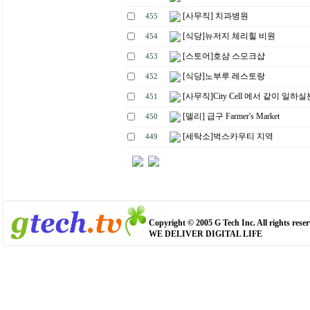
[사무직] 치과병원
455
[식당]뉴저지 체리힐 비원
454
[스토어]호샴 스모크샵
453
[식당]노부루 레스토랑
452
[사무직]City Cell 에서 같이 일하
451
[델리] 급구 Farmer's Market
450
[세탁소]벅스카우티 지역
449
Copyright © 2005 G Tech Inc. All rights reser
WE DELIVER DIGITAL LIFE