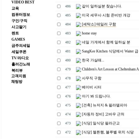
VIDEO BEST
같이 일하실분 찾습니다.
486
교육
컴퓨터정보
미국 세무사 시험 준비반 개강
485
구인/구직
[세탁소] 테일러 구함
484
사고팔기
렌트
home stay
483
GAMES
네일 가게에서 함께 일하실 분
482
금주의세일
SangKee Kitchen 식당에서 Waiter 
세일쿠폰
481
TV/라디오
한국 가실때...
480
흘러간노래
Children's Art Lesson at Cheltenham A
479
북리뷰
고객지원
사무직 구함
478
채팅방
베이비 시터
477
아기 봐 드립니다.
476
[건축] 뉴저지 & 필라델피아
475
[자동차 정비] 고바우 근처
474
[식당] 일식당 필라근교
473
[식당] 첼튼햄, 블루벨 위치 식당
472