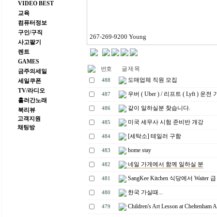
VIDEO BEST
교육
컴퓨터정보
구인/구직
267-269-9200 Young
사고팔기
렌트
GAMES
번호
글 제 목
금주의세일
도매업체 직원 모집
세일쿠폰
488
TV/라디오
우버 ( Uber ) / 리프트 ( Lyft ) 운전 
487
흘러간노래
같이 일하실분 찾습니다.
486
북리뷰
고객지원
미국 세무사 시험 준비반 개강
485
채팅방
[세탁소] 테일러 구함
484
home stay
483
네일 가게에서 함께 일하실 분
482
SangKee Kitchen 식당에서 Waiter 
481
한국 가실때...
480
Children's Art Lesson at Cheltenham A
479