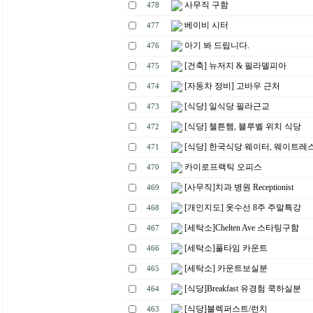
사무직 구함
478
베이비 시터
477
아기 봐 드립니다.
476
[건축] 뉴저지 & 필라델피아
475
[자동차 정비] 고바우 근처
474
[식당] 일식당 필라근교
473
[식당] 첼튼햄, 블루벨 위치 식당
472
[식당] 한국식당 웨이터, 웨이트레
471
카이로프랙틱 오피스
470
[사무직]치과 병원 Receptionist
469
[개인지도] 옷수선 8주 주말특강
468
[세탁소]Chelten Ave 스타팅구함
467
[세탁소]풀타임 카운트
466
[세탁소] 카운트보실분
465
[식당]Breakfast 유경험 쿡하실분
464
[식당]블렉퍼스트/런치
463