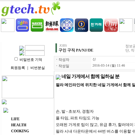
HOME
LIFE
HEALTH
COOKING
VIDEO 
JOBS
정보공
구인 구직 PA/NJ/DE
단, 
비밀번호 기억
ㆍ
작성자
산
ㆍ
작성일
2016-03-14 (월) 11:46
회원등록
｜
비번분실
네일 가게에서 함께 일하실 분
필라 메인라인에 위치한 네일 가게에서 함께 일
주요 메뉴
손, 발 - 초보자, 경험자
풀 타임, 파트 타임도 가능
LIFE
오래된 가게로 팁이 많고, 유급 휴가, 할러데이
HEALTH
COOKING
필라 시내 다운타운에서 44번 버스를 이용할 