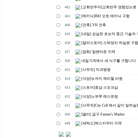
[교회반주자]교회반주 경험있는분
462
[메카닉]IMJ 오토 메카닉 구함
461
[건축] YH 건축
460
[네일] 성실한 초보자 중간 기술자
459
[달러스토어] 스탁정리 하실분 구
458
[잡화] 알렌타운 지역
457
네일가게에서 새 식구를 구합니다
456
[사무직] 치과병원
455
[식당]뉴저지 체리힐 비원
454
[스토어]호샴 스모크샵
453
[식당]노부루 레스토랑
452
[사무직]City Cell 에서 같이 일하
451
[델리] 급구 Farmer's Market
450
[세탁소]벅스카우티 지역
449