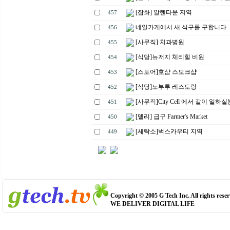
[잡화] 알렌타운 지역
457
네일가게에서 새 식구를 구합니다
456
[사무직] 치과병원
455
[식당]뉴저지 체리힐 비원
454
[스토어]호샴 스모크샵
453
[식당]노부루 레스토랑
452
[사무직]City Cell 에서 같이 일하
451
[델리] 급구 Farmer's Market
450
[세탁소]벅스카우티 지역
449
Copyright © 2005 G Tech Inc. All rights reser
WE DELIVER DIGITAL LIFE