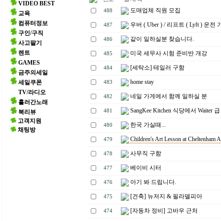
VIDEO BEST
도매업체 직원 모집
488
교육
컴퓨터정보
우버 ( Uber ) / 리프트 ( Lyft ) 운전 
487
구인/구직
같이 일하실분 찾습니다.
486
사고팔기
렌트
미국 세무사 시험 준비반 개강
485
GAMES
[세탁소] 테일러 구함
484
금주의세일
home stay
세일쿠폰
483
TV/라디오
네일 가게에서 함께 일하실 분
482
흘러간노래
SangKee Kitchen 식당에서 Waiter 
481
북리뷰
고객지원
한국 가실때...
480
채팅방
Children's Art Lesson at Cheltenham A
479
사무직 구함
478
베이비 시터
477
아기 봐 드립니다.
476
[건축] 뉴저지 & 필라델피아
475
[자동차 정비] 고바우 근처
474