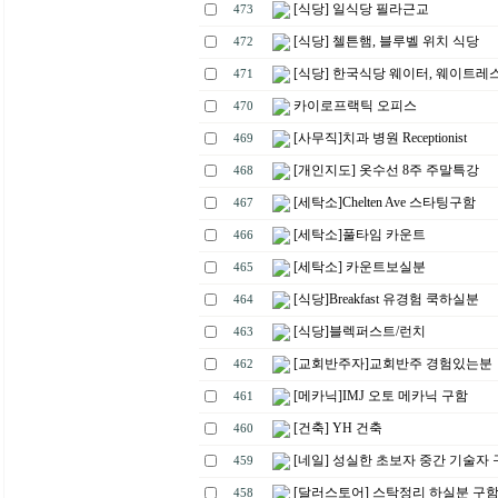
[식당] 일식당 필라근교
473
[식당] 첼튼햄, 블루벨 위치 식당
472
[식당] 한국식당 웨이터, 웨이트레
471
카이로프랙틱 오피스
470
[사무직]치과 병원 Receptionist
469
[개인지도] 옷수선 8주 주말특강
468
[세탁소]Chelten Ave 스타팅구함
467
[세탁소]풀타임 카운트
466
[세탁소] 카운트보실분
465
[식당]Breakfast 유경험 쿡하실분
464
[식당]블렉퍼스트/런치
463
[교회반주자]교회반주 경험있는분
462
[메카닉]IMJ 오토 메카닉 구함
461
[건축] YH 건축
460
[네일] 성실한 초보자 중간 기술자
459
[달러스토어] 스탁정리 하실분 구
458