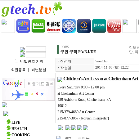
HOME
LIFE
HEALTH
COOKING
VIDEO 
JOBS
정보공
구인 구직 PA/NJ/DE
단, 
비밀번호 기억
ㆍ
작성자
WonChoi
ㆍ
작성일
2014-11-08 (토) 12:22
회원등록
｜
비번분실
Children's Art Lesson at Cheltenham Art
Every Saturday 9:00 - 12:00 pm
at Cheltenham Art Center
439 Ashborn Road, Cheltenham, PA
19012
215-379-4660 Art Center
주요 메뉴
215-877-3057 (Korean Interpreter)
LIFE
HEALTH
COOKING
번호
글 제 목