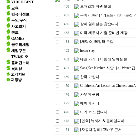
VIDEO BEST
도매업체 직원 모집
488
교육
컴퓨터정보
우버 ( Uber ) / 리프트 ( Lyft ) 운전 
487
구인/구직
같이 일하실분 찾습니다.
486
사고팔기
렌트
미국 세무사 시험 준비반 개강
485
GAMES
[세탁소] 테일러 구함
484
금주의세일
home stay
세일쿠폰
483
TV/라디오
네일 가게에서 함께 일하실 분
482
흘러간노래
SangKee Kitchen 식당에서 Waiter 
481
북리뷰
고객지원
한국 가실때...
480
채팅방
Children's Art Lesson at Cheltenham A
479
사무직 구함
478
베이비 시터
477
아기 봐 드립니다.
476
[건축] 뉴저지 & 필라델피아
475
[자동차 정비] 고바우 근처
474