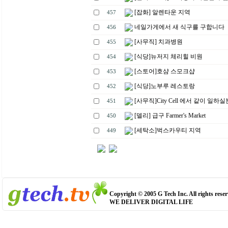
[잡화] 알렌타운 지역
457
네일가게에서 새 식구를 구합니다
456
[사무직] 치과병원
455
[식당]뉴저지 체리힐 비원
454
[스토어]호샴 스모크샵
453
[식당]노부루 레스토랑
452
[사무직]City Cell 에서 같이 일하
451
[델리] 급구 Farmer's Market
450
[세탁소]벅스카우티 지역
449
Copyright © 2005 G Tech Inc. All rights reser
WE DELIVER DIGITAL LIFE