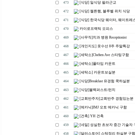
[식당] 일식당 필라근교
473
[식당] 첼튼햄, 블루벨 위치 식당
472
[식당] 한국식당 웨이터, 웨이트레
471
카이로프랙틱 오피스
470
[사무직]치과 병원 Receptionist
469
[개인지도] 옷수선 8주 주말특강
468
[세탁소]Chelten Ave 스타팅구함
467
[세탁소]풀타임 카운트
466
[세탁소] 카운트보실분
465
[식당]Breakfast 유경험 쿡하실분
464
[식당]블렉퍼스트/런치
463
[교회반주자]교회반주 경험있는분
462
[메카닉]IMJ 오토 메카닉 구함
461
[건축] YH 건축
460
[네일] 성실한 초보자 중간 기술자
459
[달러스토어] 스탁정리 하실분 구
458