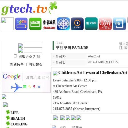
HOME
LIFE
HEALTH
COOKING
VIDEO 
JOBS
정보공
구인 구직 PA/NJ/DE
단, 
비밀번호 기억
ㆍ
작성자
WonChoi
ㆍ
작성일
2014-11-08 (토) 12:22
회원등록
｜
비번분실
Children's Art Lesson at Cheltenham Art
Every Saturday 9:00 - 12:00 pm
at Cheltenham Art Center
439 Ashborn Road, Cheltenham, PA
19012
215-379-4660 Art Center
주요 메뉴
215-877-3057 (Korean Interpreter)
LIFE
HEALTH
COOKING
번호
글 제 목