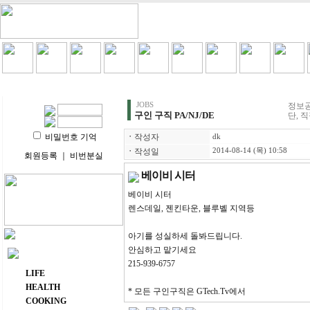
HOME
LIFE
HEALTH
COOKING
VIDEO 
JOBS
정보공
구인 구직 PA/NJ/DE
단, 
비밀번호 기억
ㆍ
작성자
dk
ㆍ
작성일
2014-08-14 (목) 10:58
회원등록
｜
비번분실
베이비 시터
베이비 시터
렌스데일, 젠킨타운, 블루벨 지역등
아기를 성실하세 돌봐드립니다.
안심하고 맡기세요
주요 메뉴
215-939-6757
LIFE
HEALTH
* 모든 구인구직은 GTech.Tv에서
COOKING