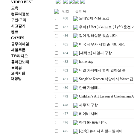
VIDEO BEST
교육
번호
글 제 목
컴퓨터정보
도매업체 직원 모집
488
구인/구직
사고팔기
우버 ( Uber ) / 리프트 ( Lyft ) 운전 
487
렌트
같이 일하실분 찾습니다.
486
GAMES
금주의세일
미국 세무사 시험 준비반 개강
485
세일쿠폰
[세탁소] 테일러 구함
484
TV/라디오
home stay
흘러간노래
483
북리뷰
네일 가게에서 함께 일하실 분
482
고객지원
채팅방
SangKee Kitchen 식당에서 Waiter 
481
한국 가실때...
480
Children's Art Lesson at Cheltenham A
479
사무직 구함
478
베이비 시터
477
아기 봐 드립니다.
476
[건축] 뉴저지 & 필라델피아
475