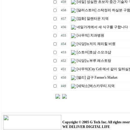
[네일] 성실한 초보자 중간 기술자
459
[달러스토어] 스탁정리 하실분 구
458
[잡화] 알렌타운 지역
457
네일가게에서 새 식구를 구합니다
456
[사무직] 치과병원
455
[식당]뉴저지 체리힐 비원
454
[스토어]호샴 스모크샵
453
[식당]노부루 레스토랑
452
[사무직]City Cell 에서 같이 일하
451
[델리] 급구 Farmer's Market
450
[세탁소]벅스카우티 지역
449
Copyright © 2005 G Tech Inc. All rights reser
WE DELIVER DIGITAL LIFE