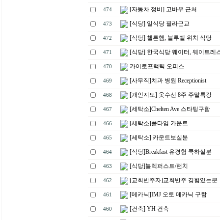
[자동차 정비] 고바우 근처
474
[식당] 일식당 필라근교
473
[식당] 첼튼햄, 블루벨 위치 식당
472
[식당] 한국식당 웨이터, 웨이트레
471
카이로프랙틱 오피스
470
[사무직]치과 병원 Receptionist
469
[개인지도] 옷수선 8주 주말특강
468
[세탁소]Chelten Ave 스타팅구함
467
[세탁소]풀타임 카운트
466
[세탁소] 카운트보실분
465
[식당]Breakfast 유경험 쿡하실분
464
[식당]블렉퍼스트/런치
463
[교회반주자]교회반주 경험있는분
462
[메카닉]IMJ 오토 메카닉 구함
461
[건축] YH 건축
460