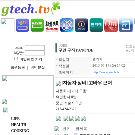
HOME
LIFE
HEALTH
COOKING
VIDEO 
JOBS
정보공
구인 구직 PA/NJ/DE
단, 
비밀번호 기억
ㆍ
작성자
관리자
ㆍ
작성일
2013-05-14 (화) 17:02
회원등록
｜
비번분실
ㆍ
홈페이지
http://www.gtech.tv
[자동차 정비] 고바우 근처
자동차 메카닉 구함
유경험자 0명
중간 기술자 0 명
215-424-2322
주요 메뉴
LIFE
HEALTH
번호
글 제 목
COOKING