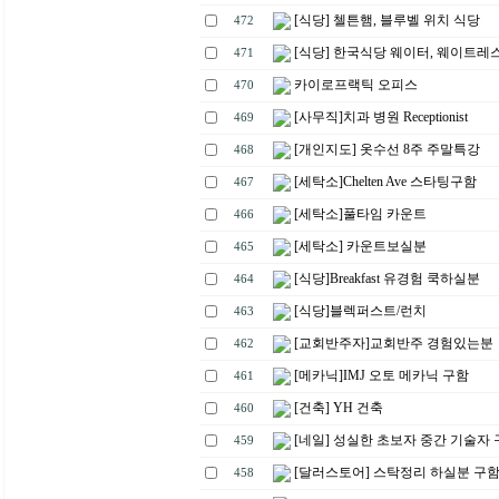
[식당] 첼튼햄, 블루벨 위치 식당
472
[식당] 한국식당 웨이터, 웨이트레
471
카이로프랙틱 오피스
470
[사무직]치과 병원 Receptionist
469
[개인지도] 옷수선 8주 주말특강
468
[세탁소]Chelten Ave 스타팅구함
467
[세탁소]풀타임 카운트
466
[세탁소] 카운트보실분
465
[식당]Breakfast 유경험 쿡하실분
464
[식당]블렉퍼스트/런치
463
[교회반주자]교회반주 경험있는분
462
[메카닉]IMJ 오토 메카닉 구함
461
[건축] YH 건축
460
[네일] 성실한 초보자 중간 기술자
459
[달러스토어] 스탁정리 하실분 구
458