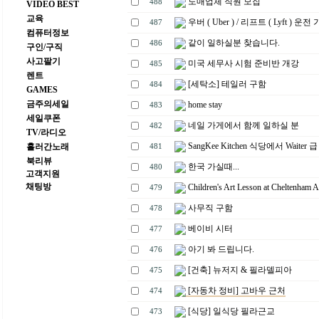
도매업체 직원 모집
488
VIDEO BEST
교육
우버 ( Uber ) / 리프트 ( Lyft ) 운전 
487
컴퓨터정보
같이 일하실분 찾습니다.
486
구인/구직
사고팔기
미국 세무사 시험 준비반 개강
485
렌트
[세탁소] 테일러 구함
484
GAMES
금주의세일
home stay
483
세일쿠폰
네일 가게에서 함께 일하실 분
482
TV/라디오
SangKee Kitchen 식당에서 Waiter 
흘러간노래
481
북리뷰
한국 가실때...
480
고객지원
채팅방
Children's Art Lesson at Cheltenham A
479
사무직 구함
478
베이비 시터
477
아기 봐 드립니다.
476
[건축] 뉴저지 & 필라델피아
475
[자동차 정비] 고바우 근처
474
[식당] 일식당 필라근교
473