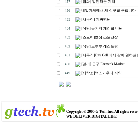
[잡화] 알렌타운 지역
457
네일가게에서 새 식구를 구합니다
456
[사무직] 치과병원
455
[식당]뉴저지 체리힐 비원
454
[스토어]호샴 스모크샵
453
[식당]노부루 레스토랑
452
[사무직]City Cell 에서 같이 일하
451
[델리] 급구 Farmer's Market
450
[세탁소]벅스카우티 지역
449
Copyright © 2005 G Tech Inc. All rights reser
WE DELIVER DIGITAL LIFE