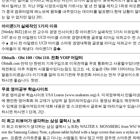
언젠가는 일어날 것이라고 예상되던 사건이 드디어 발생했다. 휴렛팩커드가 글로벌 P
에서 밀려난 것. 지난 10일 시장조사업체 가트너는 몇 년 전 델을 제치고 1위로 떠오
가 중국 컴퓨터업체 레노보에 왕좌를 내주었다는 데이터를 발표했다.현재 상황이 얼
는 알 수 없지만 일단 201..
아이폰5가 실패작인 5가지 이유
[Weekly BIZ] [로사 전 교수의 경영 인사이트] ⑤ 아이폰5가 실패작인 5가지 이유입력 : 20
3:07 로사 전 아일랜드 UCD 마이클 스머핏 경영대학원 글로벌 리더십 석좌교수·전 스
수▲ 로사 전 아일랜드 UCD 마이클 스머핏 경영대학원 글로벌 리더십 석좌교수·전 스
수애플이 또 해냈다. 아이폰5가 출�..
Obitalk - Obi 100 / Obi 110. 전화 VOIP 어답터
Obitalk.com 만약 단 한번의 기계구입으로 미국전역을 무료 통화하고 사용할수있다면
제전화도 아주 저렴히 사용할수있다는점도 있고요. 네, 오늘은 Obi 100/ 110이라는 De
말씀드리겠습니다.이기계를 알려 드리기전에 무료전화 서비스는 먼저 구글보이스로 
하시면 좋습니다. 첫번..
무료 영어공부 학습사이트
무료 영어공부 학습사이트 USA Learns (www.usalearns.org) A. 미국정부에서 만
에 웬만한 영어회화 와 교재가 상당히 잘 정리되어있습니다. 동영상 화질도 깨끗하며
수 있께끔 만들어져있으며 대화 내용은 옆 스크린에서 글로써 잘 따라가실수 있습니다. B. 
하시면 하시면 1 단계, 2단..
미 최고 리뷰어가 생각하는 삼성 갤럭시 노트
미 최고 리뷰어가 생각하는 삼성 갤럭시 노트By WALTER S. MOSSBERG from WSJ Walt 
ests the Samsung Galaxy Note, a phone-tablet hybrid with a large screen that uses a stylus as 
gers. .요즘엔 스마트폰을 들고 다니는 사람들도 워낙 많고 어떤 경우엔 스마트폰 외