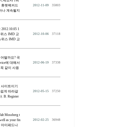
C제조사 1위
른 휴렛팩커드
2012-11-09
35803
마나 계속될지
12.10.05 1
위스 IMD 교
2012-10-06
37118
위스 IMD 교
 어떨까요? 국
vice에 대해서
2012-06-19
37338
꼭 같이 사용
들어낸 사이트이기
 쉽게 따라갈
2012-05-15
37250
Register
Mossberg t
well as your fin
2012-02-25
36948
에 아이패드나