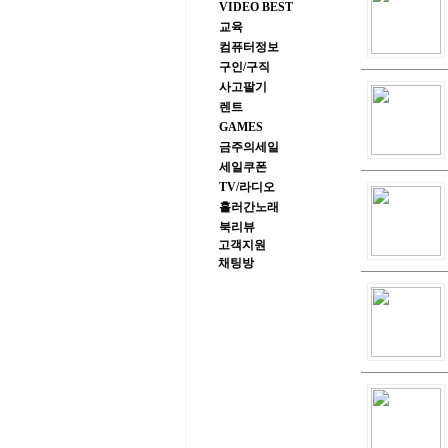
VIDEO BEST
교육
컴퓨터정보
구인/구직
사고팔기
렌트
GAMES
금주의세일
세일쿠폰
TV/라디오
흘러간노래
북리뷰
고객지원
채팅방