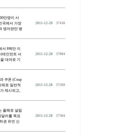
00만명이 사
한민국에서 가장
2011-12-28
37430
과 영어판만 병
국에서 8백만 이
엔터테인먼트 서
2011-12-28
37884
이틀을 대여로 기
과 쿠폰 (Coup
 파워로 일반적
2011-12-28
37269
래가 제시되고,
표는 올해로 설립
2억달러를 목표
2011-12-28
37384
허권 유언 신