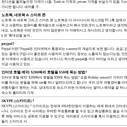
컨디션을 올려놓으면 가격이 나옴. Trade-in 가격과, private 가격을 보실수가 있음. Use
가시면 됩니다. 새차를 구..
노트북, 네트북 & 스마트 폰
노트북 과 네트북 그리고 스마트 폰 노트북은 다 아시다시피 데스크탑 PC (혹 집에서
두고 사용하는 컴퓨터를 휴대용으로 사용하고자 해서 만든것이 노트북이라고 생각하
네요. 노트북은 어떤 것인지 아마 많은분이 다 이해하시고 계시리라고 생각합니다. 하지
k 은 '휴대성을 높이..
paypal?
Paypal 이란? Paypal은 인터넷에서 통용되는 e-money의 개념으로 보면 됩니다. 송금,
있는 결제도구입니다 좋은점은 사용자의 신용카드 정보는 노출되지 않는다는점, 안전
로 미국에서 사용되고 있습니다. 비즈니스 하시면 paypal을 카드 터미널 이라고 생각
지금 사용되고 있는 ..
인터넷 호텔 예약: $200짜리 호텔을 $50에 묵는 방법?
인터넷 호텔 예약: $200짜리 호텔을 $50에 묵는 방법? 요즘 Holiday season이 가까이
비를 하시는 분들을 위해 site를 하나 알려드리려고 합니다. 우리 모두 여행경비를 아
여행자들이 원하는 거죠. 상대적으로 숙소가 비싼 미국에서는 얼마나 예약을 잘 하
숙소의 퀄리티와 가격..
SKYPE (스카이프) ?
SKYPE (스카이프) ? 스카이프는 전세계 4억4천만명이 이용하는 세계 최대의 인터
니다. 스카이프 친구 사이에는 무제한 무료통화를 할 수도 있고 화상통화도 즐길 수가
론 채팅 서비스도 공짜로 이용할 수 있구요. 여러분은 스카이프를 혹시 이용하고 계시
들이 스카이프 서..