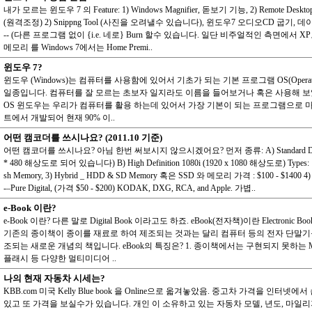
내가 모르는 윈도우 7 의 Feature: 1) Windows Magnifier, 돋보기 기능, 2) Remote Desktop 
(원격조정) 2) Snippng Tool (사진을 오려낼수 있습니다), 윈도우7 오디오CD 굽기, 
-- (다른 프로그램 없이 {i.e. 네로} Burn 할수 있습니다. 일단 비주얼적인 측면에서 X
메모리 를 Windows 7에서는 Home Premi..
윈도우 7?
윈도우 (Windows)는 컴퓨터를 사용함에 있어서 기초가 되는 기본 프로그램 OS(Operating
일종입니다. 컴퓨터를 잘 모르는 초보자 일지라도 이름을 들어보거나 혹은 사용해 
OS 윈도우는 우리가 컴퓨터를 활용 하는데 있어서 가장 기본이 되는 프로그램으로
트에서 개발되어 현재 90% 이..
어떤 캠코더를 쓰시나요? (2011.10 기준)
어떤 캠코더를 쓰시나요? 아님 한번 써보시지 않으시겠어요? 먼저 종류: A) Standard Defini
* 480 해상도로 되어 있습니다) B) High Definition 1080i (1920 x 1080 해상도로) Types: 1
sh Memory, 3) Hybrid _ HDD & SD Memory 혹은 SSD 와 메모리 가격 : $100 - $1400 4) 
-–Pure Digital, (가격 $50 - $200) KODAK, DXG, RCA, and Apple. 가볍..
e-Book 이란?
e-Book 이란? 다른 말로 Digital Book 이라고도 하죠. eBook(전자책)이란 Electronic 
기존의 종이책이 종이를 재료로 하여 제조되는 것과는 달리 컴퓨터 등의 전자 단말기
조되는 새로운 개념의 책입니다. eBook의 특징은? 1. 종이책에서는 구현되지 못하는 M
플래시 등 다양한 멀티미디어 ..
나의 현재 자동차 시세는?
KBB.com 미국 Kelly Blue book 을 Online으로 옯겨놓았음. 중고차 가격을 인터넷
있고 또 가격을 보실수가 있습니다. 개인 이 소유하고 있는 자동차 모델, 년도, 마일리