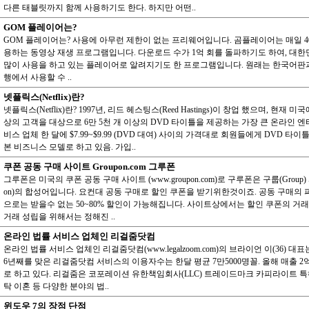
다른 태블릿까지 함께 사용하기도 한다. 하지만 어떤..
GOM 플레이어는?
GOM 플레이어는? 사용에 아무런 제한이 없는 프리웨어입니다. 곰플레이어는 매일 4
용하는 동영상 재생 프로그램입니다. 다운로드 수가 1억 회를 돌파하기도 하여, 대
많이 사용을 하고 있는 플레이어로 알려지기도 한 프로그램입니다. 원래는 한국어판
행에서 사용할 수 ..
넷플릭스(Netflix)란?
넷플릭스(Netflix)란? 1997년, 리드 헤스팅스(Reed Hastings)이 창업 했으며, 현재 미
상의 고객을 대상으로 6만 5천 개 이상의 DVD 타이틀을 제공하는 가장 큰 온라인 
비스 업체 한 달에 $7.99~$9.99 (DVD 대여) 사이의 가격대로 회원들에게 DVD 타
본 비즈니스 모델로 하고 있음. 가입..
쿠폰 공동 구매 사이트 Groupon.com 그루폰
그루폰은 미국의 쿠폰 공동 구매 사이트 (www.groupon.com)로 구루폰은 구룹(Group) 
on)의 합성어입니다. 요컨대 공동 구매로 할인 쿠폰을 받기위한것이죠. 공동 구매의
으로는 받을수 없는 50~80% 할인이 가능해집니다. 사이트상에서는 할인 쿠폰의 거
거래 성립을 위해서는 정해진 ..
온라인 법률 서비스 업체인 리걸줌닷컴
온라인 법률 서비스 업체인 리걸줌닷컴(www.legalzoom.com)의 브라이언 이(36) 대
6년째를 맞은 리걸줌닷컴 서비스의 이용자수는 한달 평균 7만5000명꼴. 올해 매출 
로 하고 있다. 리걸줌은 코포레이션 유한책임회사(LLC) 트레이드마크 카피라이트 특
탁 이혼 등 다양한 분야의 법..
윈도우 7의 장점 단점