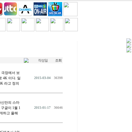
세일/쿠폰
TV
흘러간노래
작성일
조회
로 극장에서 보
 4K 이다. 일
2015-03-04
36398
4K 라고 정의
자신만의 스마
구글이 1월 1
2015-01-17
36646
 공개하고 올해