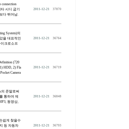
connection
데이타 시디 굽기
2011-12-21
37870
P보다 뛰어남.
 System)의
보았을 대표적인
2011-12-21
36764
 마이크로소프
tion (720
) HDD, 2) Fla
2011-12-21
36719
Pocket Camera
Book의 준말로써
를 통하여 제
2011-12-21
36848
P3, 동영상,
에서 손쉽게 찾을수
지 등 자동차
2011-12-21
36793