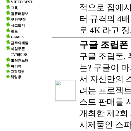
VIDEO BEST
적으로 집에서
교육
컴퓨터정보
터 규격의 4배
구인/구직
사고팔기
로 4K 라고 
렌트
GAMES
구글 조립폰
금주의세일
세일쿠폰
구글 조립폰,
TV/라디오
흘러간노래
는? 구글이 
북리뷰
고객지원
서 자신만의 
채팅방
려는 프로젝트로
스트 판매를 시
개최한 제2회
시제품인 스파이럴