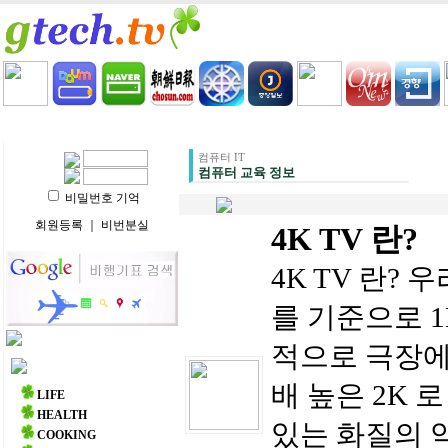
HOME
LIFE
HEALTH
COOKING
VIDEO 
컴퓨터 IT
컴퓨터 교육 정보
비밀번호 기억
회원등록
｜
비번분실
4K TV 란?
4K TV 란? 
를 기준으로 1
적으로 극장에
주요 메뉴
배 높은 2K 
LIFE
HEALTH
있는 화질의 약
COOKING