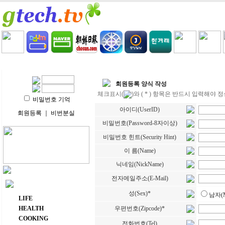
HOME
LIFE
HEALTH
COOKING
VIDEO 
회원등록 양식 작성
체크표시(
)와 ( * ) 항목은 반드시 입력해야
비밀번호 기억
아이디(UserID)
회원등록
｜
비번분실
비밀번호(Password-8자이상)
비밀번호 힌트(Security Hint)
이 름(Name)
닉네임(NickName)
전자메일주소(E-Mail)
주요 메뉴
성(Sex)*
남자(M
LIFE
HEALTH
우편번호(Zipcode)*
COOKING
전화번호(Tel)