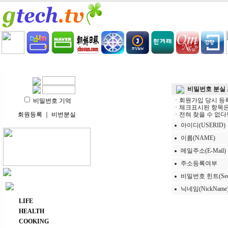
HOME
LIFE
HEALTH
COOKING
VIDEO 
비밀번호 분실
ㆍ회원가입 당시 등
비밀번호 기억
ㆍ체크표시된 항목은
회원등록
｜
비번분실
ㆍ전혀 찾을 수 없다
아이디(USERID)
이름(NAME)
메일주소(E-Mail)
주소등록여부
비밀번호 힌트(Securi
주요 메뉴
닉네임(NickName
LIFE
HEALTH
COOKING