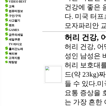
VIDEO BEST
건강에 좋은 
교육
컴퓨터정보
다. 미국 터
구인/구직
사고팔기
모자파리안 교
렌트
GAMES
금주의세일
허리 건강, 
세일쿠폰
TV/라디오
허리 건강, 
흘러간노래
북리뷰
성인 남성은 
고객지원
채팅방
허리 보호대를
드(약 23kg
들 수 있다.미
요통 증상을 
는 가장 흔한