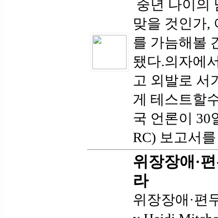
중년 나이의 
맞을 것인가,
를 가늠해볼 
됐다.의자에서
고 외발로 서
게 테스트할수
국 언론이 3
RC) 보고서를
위장장애·편
라
위장장애·편두