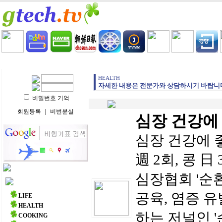
HOME
LIFE
HEALTH
COOKING
VIDEO 
HEALTH
자세한 내용은 전문가와 상담하시기 바랍니
비밀번호 기억
회원등록
｜
비번분실
심장 건강에
심장 건강에 
週 2회, 콩 
심장협회 '순
주요 메뉴
공육, 염증 
LIFE
HEALTH
하는 저널인 '순환
COOKING