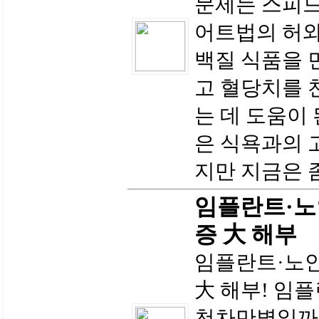
문제는 스피드
어트법의 허와
백질 식품을 
고 혈당치를 
는 데 도움이
은 식욕과의 
지만 지금은 좀
임플란트·노
증 大 해부
임플란트·노
大 해부! 임
천차만별일까?