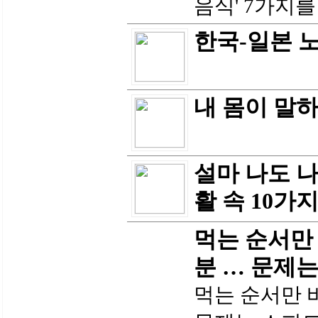
음식' 7가지를
한국-일본 
내 몸이 말
설마 나도 
활 속 10가
먹는 순서만 
분 … 문제
먹는 순서만 