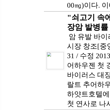
00㎎)이다. 
"쇠고기 속
장암 발병률
암 유발 바이
시장 창조[중앙일
31 / 수정 20
어하우젠 첫 
바이러스 대장
랄트 추어하우
하얏트호텔에서
첫 연사로 나서