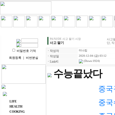
HOME
LIFE
HEALTH
COOKING
VIDEO 
PA/NJ/DE 사고 팔기 시장
사고팔
사고 팔기
단, 
비밀번호 기억
ㆍ
작성자
미나킴
ㆍ
작성일
2020-12-04 (금) 03:12
회원등록
｜
비번분실
(Down:1924)
ㆍ
Link#1
수능끝났다
중국
주요 메뉴
중국
LIFE
HEALTH
COOKING