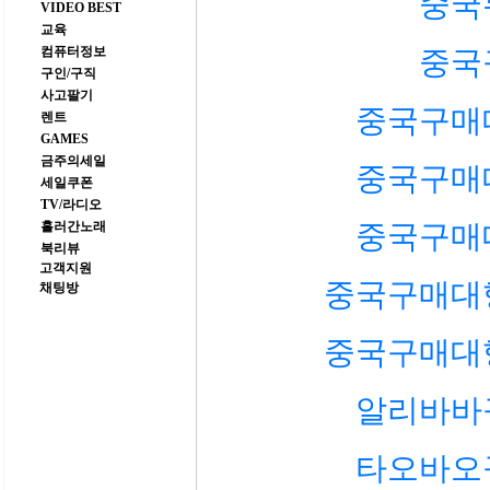
중국
VIDEO BEST
교육
컴퓨터정보
중국
구인/구직
사고팔기
중국구매
렌트
GAMES
금주의세일
중국구매
세일쿠폰
TV/라디오
흘러간노래
중국구매
북리뷰
고객지원
중국구매대
채팅방
중국구매대
알리바바
타오바오