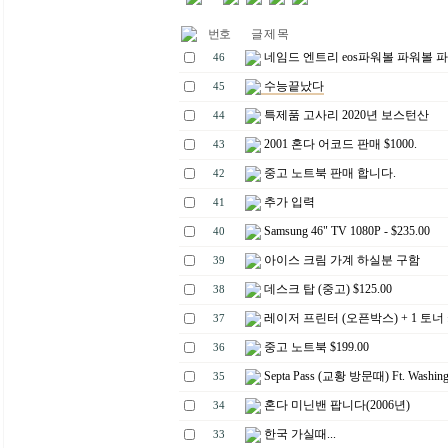
번호
글 제 목
네임드 엔트리 eos파워볼 파워볼 파
46
수능끝났다
45
특제품 고사리 2020년 보스턴산
44
2001 혼다 어코드 판매 $1000.
43
중고 노트북 판매 합니다.
42
추가 입력
41
Samsung 46" TV 1080P - $235.00
40
아이스 크림 가계 하실분 구함
39
데스크 탑 (중고) $125.00
38
레이저 프린터 (오픈박스) + 1 토너
37
중고 노트북 $199.00
36
Septa Pass (교황 방문때) Ft. Washing
35
혼다 미닌밴 팝니다(2006년)
34
한국 가실때...
33