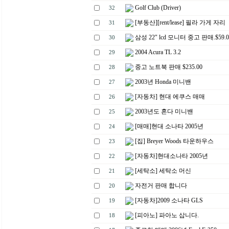
Golf Club (Driver)
32
[부동산][rent/lease] 필라 가게 자리
31
삼성 22" lcd 모니터 중고 판매.$59.0
30
2004 Acura TL 3.2
29
중고 노트북 판매 $235.00
28
2003년 Honda 미니밴
27
[자동차] 현대 에쿠스 매매
26
2003년도 혼다 미니밴
25
[매매]현대 소나타 2005년
24
[집] Breyer Woods 타운하우스
23
[자동차]현대소나타 2005년
22
[세탁소] 세탁소 머신
21
자전거 판매 합니다
20
[자동차]2009 소나타 GLS
19
[피아노] 파아노 삽니다.
18