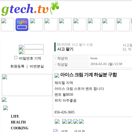
HOME
LIFE
HEALTH
COOKING
VIDEO 
PA/NJ/DE 사고 팔기 시장
사고팔
사고 팔기
단, 
비밀번호 기억
ㆍ
작성자
kium
ㆍ
작성일
2016-02-01 (월) 13:59
회원등록
｜
비번분실
아이스 크림 가계 하실분 구함
체리힐 지역
아이스 크림 스토어 렌트 합니다
렌트 월$650
위치 아주좋음
주요 메뉴
856-426-3605
LIFE
HEALTH
COOKING
번호
글 제 목