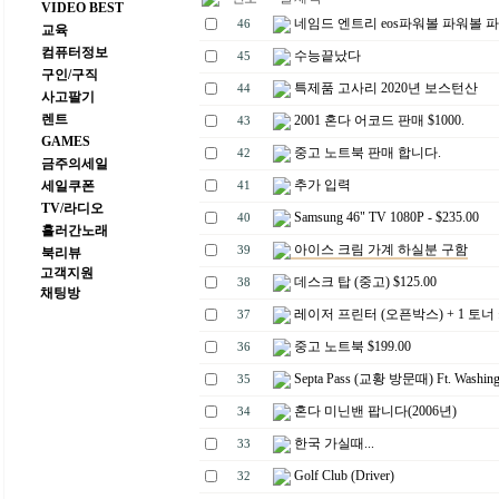
VIDEO BEST
네임드 엔트리 eos파워볼 파워볼 파
46
교육
컴퓨터정보
수능끝났다
45
구인/구직
특제품 고사리 2020년 보스턴산
44
사고팔기
렌트
2001 혼다 어코드 판매 $1000.
43
GAMES
중고 노트북 판매 합니다.
42
금주의세일
추가 입력
세일쿠폰
41
TV/라디오
Samsung 46" TV 1080P - $235.00
40
흘러간노래
아이스 크림 가계 하실분 구함
39
북리뷰
고객지원
데스크 탑 (중고) $125.00
38
채팅방
레이저 프린터 (오픈박스) + 1 토너
37
중고 노트북 $199.00
36
Septa Pass (교황 방문때) Ft. Washing
35
혼다 미닌밴 팝니다(2006년)
34
한국 가실때...
33
Golf Club (Driver)
32