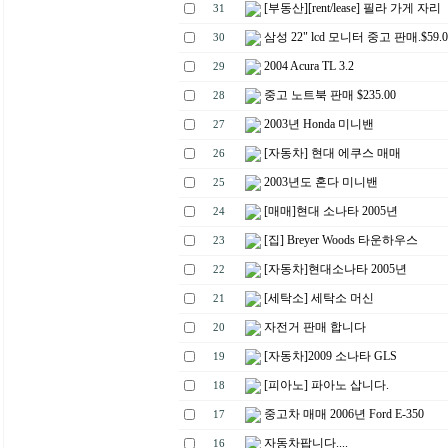
[부동산][rent/lease] 필라 가게 자리
31
삼성 22" lcd 모니터 중고 판매.$59.0
30
2004 Acura TL 3.2
29
중고 노트북 판매 $235.00
28
2003년 Honda 미니밴
27
[자동차] 현대 에쿠스 매매
26
2003년도 혼다 미니밴
25
[매매]현대 소나타 2005년
24
[집] Breyer Woods 타운하우스
23
[자동차]현대소나타 2005년
22
[세탁소] 세탁소 머신
21
자전거 판매 합니다
20
[자동차]2009 소나타 GLS
19
[피아노] 파아노 삽니다.
18
중고차 매매 2006년 Ford E-350
17
자동차팝니다....
16