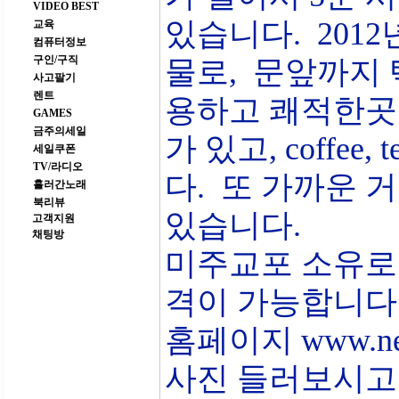
VIDEO BEST
있습니다. 2012년에
교육
컴퓨터정보
구인/구직
물로, 문앞까지 
사고팔기
렌트
용하고 쾌적한곳에 
GAMES
금주의세일
가 있고, coffe
세일쿠폰
TV/라디오
다. 또 가까운 
흘러간노래
북리뷰
있습니다.
고객지원
채팅방
미주교포 소유로 
격이 가능합니다
홈페이지 www.ne
사진 들러보시고