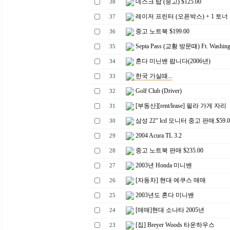
데스크 탑 (중고) $125.00
38
레이저 프린터 (오픈박스) + 1 토너
37
중고 노트북 $199.00
36
Septa Pass (교황 방문때) Ft. Washing
35
혼다 미닌밴 팝니다(2006년)
34
한국 가실때...
33
Golf Club (Driver)
32
[부동산][rent/lease] 필라 가게 자리
31
삼성 22" lcd 모니터 중고 판매.$59.0
30
2004 Acura TL 3.2
29
중고 노트북 판매 $235.00
28
2003년 Honda 미니밴
27
[자동차] 현대 에쿠스 매매
26
2003년도 혼다 미니밴
25
[매매]현대 소나타 2005년
24
[집] Breyer Woods 타운하우스
23