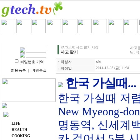
HOME
LIFE
HEALTH
COOKING
VIDEO 
PA/NJ/DE 사고 팔기 시장
사고팔
사고 팔기
단, 
비밀번호 기억
ㆍ
작성자
whi
ㆍ
작성일
2014-12-05 (금) 11:31
회원등록
｜
비번분실
한국 가실때...
한국 가실때 저
New Myeong-d
주요 메뉴
명동역, 신세계
LIFE
HEALTH
카 걸어서 5분 
COOKING