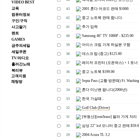
VIDEO BEST
교육
2001 혼다 어코드 판매 $1000.
43
컴퓨터정보
중고 노트북 판매 합니다.
42
구인/구직
추가 입력
사고팔기
41
렌트
Samsung 46" TV 1080P - $235.00
40
GAMES
아이스 크림 가계 하실분 구함
39
금주의세일
세일쿠폰
데스크 탑 (중고) $125.00
38
TV/라디오
레이저 프린터 (오픈박스) + 1 토너
37
흘러간노래
북리뷰
중고 노트북 $199.00
36
고객지원
Septa Pass (교황 방문때) Ft. Washing
35
채팅방
혼다 미닌밴 팝니다(2006년)
34
한국 가실때...
33
Golf Club (Driver)
32
[부동산][rent/lease] 필라 가게 자리
31
삼성 22" lcd 모니터 중고 판매.$59.0
30
2004 Acura TL 3.2
29