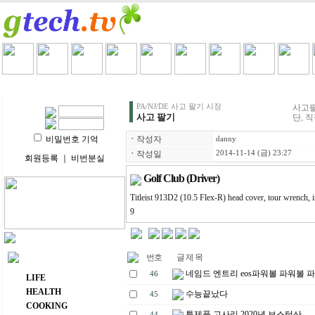
HOME
LIFE
HEALTH
COOKING
VIDEO 
PA/NJ/DE 사고 팔기 시장
사고팔
사고 팔기
단, 
비밀번호 기억
ㆍ
작성자
danny
ㆍ
작성일
2014-11-14 (금) 23:27
회원등록
｜
비번분실
Golf Club (Driver)
Titleist 913D2 (10.5 Flex-R) head cover, tour wre
9
번호
글 제 목
주요 메뉴
네임드 엔트리 eos파워볼 파워볼 파
46
LIFE
HEALTH
수능끝났다
45
COOKING
특제품 고사리 2020년 보스턴산
44