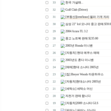
한국 가실때...
33
Golf Club (Driver)
32
[부동산][rent/lease] 필라 가게 자리
31
삼성 22" lcd 모니터 중고 판매.$59.0
30
2004 Acura TL 3.2
29
중고 노트북 판매 $235.00
28
2003년 Honda 미니밴
27
[자동차] 현대 에쿠스 매매
26
2003년도 혼다 미니밴
25
[매매]현대 소나타 2005년
24
[집] Breyer Woods 타운하우스
23
[자동차]현대소나타 2005년
22
[세탁소] 세탁소 머신
21
자전거 판매 합니다
20
[자동차]2009 소나타 GLS
19
[피아노] 파아노 삽니다.
18