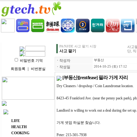
HOME
LIFE
HEALTH
COOKING
VIDEO 
PA/NJ/DE 사고 팔기 시장
사고팔
사고 팔기
단, 
비밀번호 기억
ㆍ
작성자
부동산
ㆍ
작성일
2014-10-25 (토) 17:12
회원등록
｜
비번분실
[부동산][rent/lease] 필라 가게 자리
Dry Cleaners / dropshop / Coin Laundromat location.
8423-45 Frankford Ave. (near the penny pack park), phi
Landlord is willing to work out a deal during the set up.
주요 메뉴
LIFE
가게 셋업 하실분 찾습니다.
HEALTH
COOKING
Peter: 215-501-7938