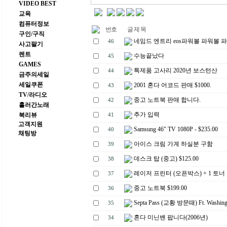
VIDEO BEST
교육
컴퓨터정보
번호
글 제 목
구인/구직
네임드 엔트리 eos파워볼 파워볼 파
46
사고팔기
렌트
수능끝났다
45
GAMES
특제품 고사리 2020년 보스턴산
44
금주의세일
세일쿠폰
2001 혼다 어코드 판매 $1000.
43
TV/라디오
중고 노트북 판매 합니다.
42
흘러간노래
추가 입력
북리뷰
41
고객지원
Samsung 46" TV 1080P - $235.00
40
채팅방
아이스 크림 가계 하실분 구함
39
데스크 탑 (중고) $125.00
38
레이저 프린터 (오픈박스) + 1 토너
37
중고 노트북 $199.00
36
Septa Pass (교황 방문때) Ft. Washing
35
혼다 미닌밴 팝니다(2006년)
34