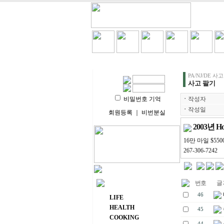
HOME
LIFE
HEALT
PA/NJ/DE 사
사고 팔기
비밀번호 기억
ㆍ
작성자
ㆍ
작성일
회원등록
｜
비번분실
2003년 
16만 마일 $550
267-306-7242
번호
글 
주요 메뉴
46
LIFE
HEALTH
45
COOKING
44