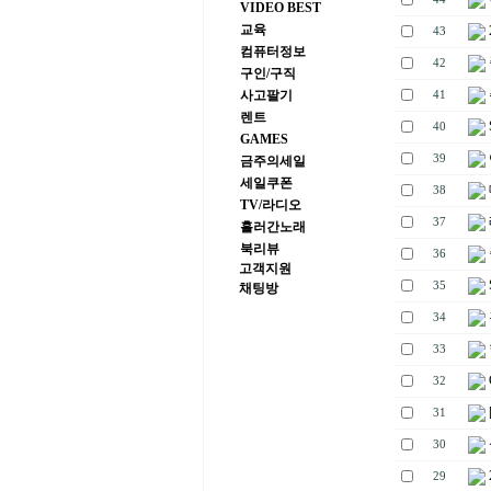
VIDEO BEST
교육
43
컴퓨터정보
42
구인/구직
사고팔기
41
렌트
40
GAMES
39
금주의세일
세일쿠폰
38
TV/라디오
37
흘러간노래
북리뷰
36
고객지원
35
채팅방
34
33
32
31
30
29