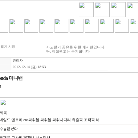
H
COOKING
VIDEO BEST
GAMES
금주세일
고 팔기 시장
사고팔기 공유를 위한 게시판입니다.
단, 직접광고는 금지합니다
관리자
2012-12-14 (금) 18:53
Honda 미니밴
0
제 목
네임드 엔트리 eos파워볼 파워볼 파워사다리 유출픽 조작픽 해..
수능끝났다
특제품 고사리 2020년 보스턴산