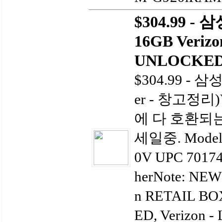
$304.99 -
16GB Veriz
UNLOCKED 
$304.99 - 삼
er - 창고정리)V
에 다 호환되
세일중. Model
0V UPC 70174
herNote: NE
n RETAIL BO
ED, Verizon -