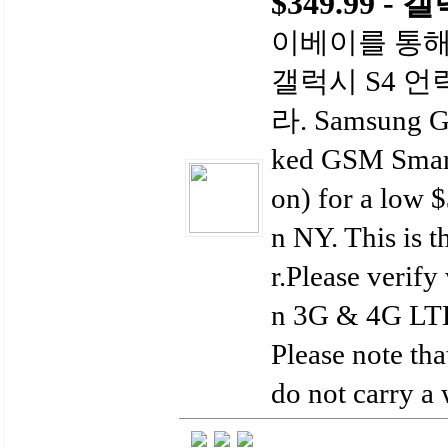
$349.99 - 
이베이를 통해 int
갤럭시 S4 언락
라. Samsung G
ked GSM Smart
on) for a low 
n NY. This is t
r.Please verify
n 3G & 4G LTE
Please note tha
do not carry a 