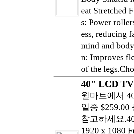
eat Stretched 
s: Power roller
ess, reducing f
mind and body
n: Improves fle
of the legs.Cho
40" LCD T
월마트에서 40" 
일중 $259.0
참고하세요.40 in
1920 x 1080 Fu