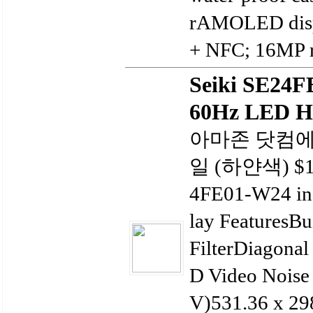
rAMOLED disp
+ NFC; 16MP re
Seiki SE24F
60Hz LED H
아마존 닷컴에서 
일 (하얀색) $16
4FE01-W24 in
lay FeaturesB
FilterDiagonal
D Video Noise
V)531.36 x 2