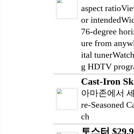
aspect ratioVi
or intendedWid
76-degree horiz
ure from anywh
ital tunerWatch
g HDTV progra
Cast-Iron Sk
아마존에서 세일중
re-Seasoned Cas
ch
토스터 $29.9