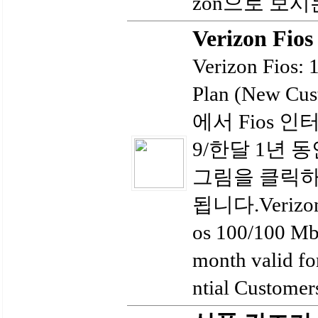
zon으로 보시
Verizon Fios
Verizon Fios: 
Plan (New Cu
에서 Fios 인
9/한달 1년 
그림을 클릭
됩니다.Verizon is
os 100/100 Mbp
month valid fo
ntial Customer