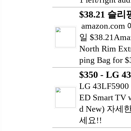
$38.21 슬
amazon.com
일 $38.21Amaz
North Rim Ex
ping Bag for $3
$350 - LG 
LG 43LF5900 -
ED Smart TV 
d New) 자
세요!!