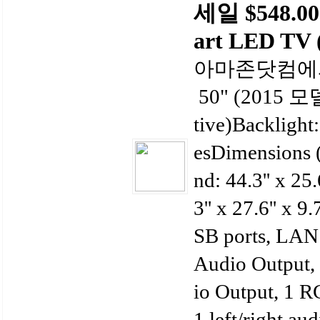
세일 $548.00 
art LED TV 
아마존닷컴에서 4
50" (2015 모델
tive)Backlight
esDimensions (
nd: 44.3'' x 25.
3'' x 27.6'' x 
SB ports, LAN 
Audio Output,
io Output, 1 R
1 left/right aud