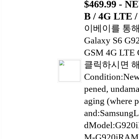
$469.99 - 
B / 4G LTE
이베이를 통해서
Galaxy S6 G92
GSM 4G LTE 
클릭하시면 
Condition:New
pened, undamag
aging (where p
and:SamsungLo
dModel:G920i
M-G920iRAM: