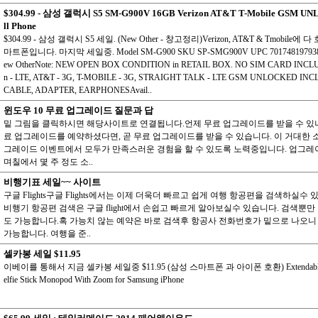
$304.99 - 삼성 갤럭시 S5 SM-G900V 16GB Verizon AT&T T-Mobile GSM U
ll Phone
$304.99 - 삼성 갤럭시 S5 세일. (New Other - 창고정리)Verizon, AT&T & Tmobile에
마트폰입니다. 마지막 세일중. Model SM-G900 SKU SP-SMG900V UPC 701748197938Co
ew OtherNote: NEW OPEN BOX CONDITION in RETAIL BOX. NO SIM CARD INCLU
n - LTE, AT&T - 3G, T-MOBILE - 3G, STRAIGHT TALK - LTE GSM UNLOCKED IN
CABLE, ADAPTER, EARPHONESAvail..
윈도우 10 무료 업그레이드 질문과 답
밑 그림을 클릭하시면 해당사이트로 연결됩니다.언제 무료 업그레이드를 받을 수 있
료 업그레이드를 예약하셨다면, 곧 무료 업그레이드를 받을 수 있습니다. 이 거대한 
그레이드 이벤트에서 모두가 만족스러운 경험을 할 수 있도록 노력중입니다. 업그레
며칠에서 몇 주 정도 소..
비행기표 세일~~ 사이트
구글 Flights구글 Flights에서는 이제 더욱더 빠르고 쉽게 여행 항공편을 검색하실수 
비행기 항공편 검색은 구글 flight에서 손쉽고 빠르게 알아보실수 있습니다. 검색뿐만
도 가능합니다.혹 가능치 않는 예약은 바로 검색후 항공사 전화번호가 밑으로 나오니
가능합니다. 여행을 준..
셀카봉 세일 $11.95
이베이를 통해서 지금 셀카봉 세일중 $11.95 (삼성 스마트폰 과 아이폰 호환) Extendable H
elfie Stick Monopod With Zoom for Samsung iPhone