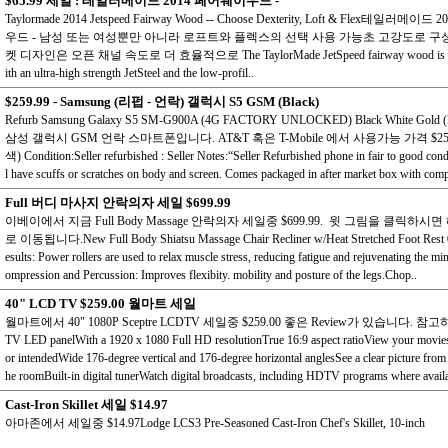
$65.99 세일 : 테일러메이드 2014 페어웨이우드 -
Taylormade 2014 Jetspeed Fairway Wood -- Choose Dexterity, Loft & Flex테일러메이
우드 - 남성 또는 여성뿐만 아니라 로프트와 플렉스의 선택 사용 가능초 고강도로 구성 Je
켓 디자인은 오픈 채널 속도로 더 효율적으로 The TaylorMade JetSpeed fairway wood is co
ith an ultra-high strength JetSteel and the low-profil..
$259.99 - Samsung (리펍 - 언락) 갤럭시 S5 GSM (Black)
Refurb Samsung Galaxy S5 SM-G900A (4G FACTORY UNLOCKED) Black White Go
삼성 갤럭시 GSM 언락 스마트폰입니다. AT&T 혹은 T-Mobile 에서 사용가능 가격 $259
색) Condition:Seller refurbished : Seller Notes:“Seller Refurbished phone in fair to good cond
l have scuffs or scratches on body and screen. Comes packaged in after market box with comp
Full 버디 마사지 안락의자 세일 $699.99
이베이에서 지금 Full Body Massage 안락의자 세일중 $699.99. 윗 그림을 클릭하
로 이동됩니다.New Full Body Shiatsu Massage Chair Recliner w/Heat Stretched Foot Rest 
esults: Power rollers are used to relax muscle stress, reducing fatigue and rejuvenating the m
ompression and Percussion: Improves flexibity. mobility and posture of the legs.Chop..
40" LCD TV $259.00 월마트 세일
월마트에서 40" 1080P Sceptre LCDTV 세일중 $259.00 좋은 Review가 있습니다. 참고하
TV LED panelWith a 1920 x 1080 Full HD resolutionTrue 16:9 aspect ratioView your movies 
or intendedWide 176-degree vertical and 176-degree horizontal anglesSee a clear picture from
he roomBuilt-in digital tunerWatch digital broadcasts, including HDTV programs where availa
Cast-Iron Skillet 세일 $14.97
아마존에서 세일중 $14.97Lodge LCS3 Pre-Seasoned Cast-Iron Chef's Skillet, 10-inch