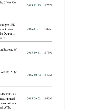
ty 2-Way Co
2015-12-15
117779
klight: LED
V with stand:
2015-11-01
108759
dio Output, 1
r co..
im Extreme W
2015-10-31
117592
 New) 자세한 사항
2015-10-23
114751
4G LTE Oct
w, unused,
2015-09-02
116298
nd:SamsungLock
ork:AT&..