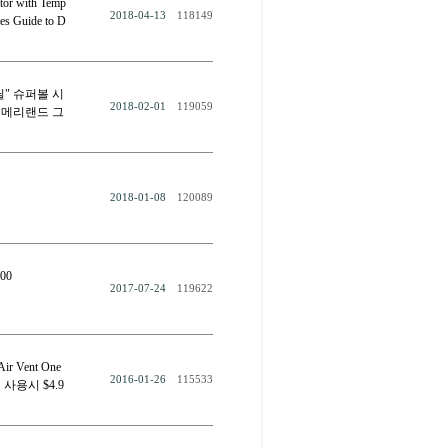
or with Temp
2018-04-13
118149
des Guide to D
딜" 슈퍼볼 시
2018-02-01
119059
 메리랜드 그
2018-01-08
120089
00
2017-07-24
119622
Vent One
2016-01-26
115533
 쿠폰 사용시 $4.9