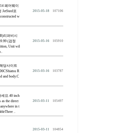
드 2014 페어웨이
tSteel포
2015-05-18
107106
nstructed w
ld (B)리퍼비시
.99 (검정
2015-05-16
105910
ition, Unit wil
..
시면 해당사이트
06CShiatsu R
2015-03-16
103787
ind and body.C
세요.40 inch
as the direct
2015-03-11
105497
 anywhere in t
bleThree ..
2015-03-11
104854