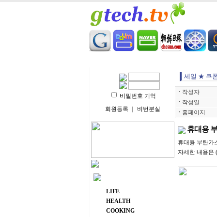
HOME
LIFE
HEALT
세일 ★ 쿠
ㆍ
작성자
비밀번호 기억
ㆍ
작성일
회원등록
｜
비번분실
ㆍ
홈페이지
휴대용 부탄
휴대용 부탄가스 
자세한 내용은 (21
주요 메뉴
LIFE
HEALTH
COOKING