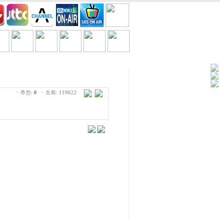
세일/쿠폰
TV
흘러간노래
ㆍ추천:
0
ㆍ조회: 119622