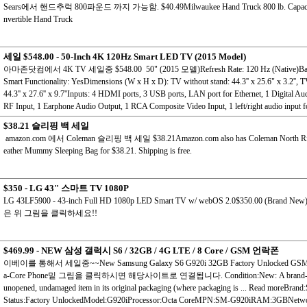
Sears에서 핸드추럭 800파운드 까지 가능함. $40.49Milwaukee Hand Truck 800 lb. Capaci
nvertible Hand Truck
세일 $548.00 - 50-Inch 4K 120Hz Smart LED TV (2015 Model)
아마존닷컴에서 4K TV 세일중 $548.00 50" (2015 모델)Refresh Rate: 120 Hz (Native)Bac
Smart Functionality: YesDimensions (W x H x D): TV without stand: 44.3'' x 25.6" x 3.2'', T
44.3'' x 27.6'' x 9.7''Inputs: 4 HDMI ports, 3 USB ports, LAN port for Ethernet, 1 Digital Au
RF Input, 1 Earphone Audio Output, 1 RCA Composite Video Input, 1 left/right audio input fo
$38.21 슬리핑 백 세일
amazon.com 에서 Coleman 슬리핑 백 세일 $38.21Amazon.com also has Coleman North R
eather Mummy Sleeping Bag for $38.21. Shipping is free.
$350 - LG 43" 스마트 TV 1080P
LG 43LF5900 - 43-inch Full HD 1080p LED Smart TV w/ webOS 2.0$350.00 (Brand
은 위 그림을 클릭하세요!!
$469.99 - NEW 삼성 갤럭시 S6 / 32GB / 4G LTE / 8 Core / GSM 언락폰
이베이를 통해서 세일중~~New Samsung Galaxy S6 G920i 32GB Factory Unlocked GSM 
a-Core Phone밑 그림을 클릭하시면 해당사이트로 연결됩니다. Condition:New: A brand-ne
unopened, undamaged item in its original packaging (where packaging is ... Read moreBra
Status:Factory UnlockedModel:G920iProcessor:Octa CoreMPN:SM-G920iRAM:3GBNetw