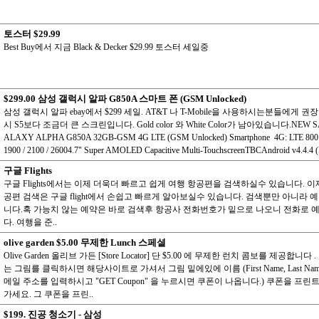
토스터 $29.99
Best Buy에서 지금 Black & Decker $29.99 토스터 세일중
$299.00 삼성 갤럭시 알파 G850A 스마트 폰 (GSM Unlocked)
삼성 갤럭시 알파 ebay에서 $299 세일. AT&T 나 T-Mobile을 사용하시는분들에게 
시 S5보다 조금더 큰 스크린입니다. Gold color 와 White Color가 남아있습니다.NEW 
ALAXY ALPHA G850A 32GB-GSM 4G LTE (GSM Unlocked) Smartphone 4G: LTE 800 / 
1900 / 2100 / 26004.7" Super AMOLED Capacitive Multi-TouchscreenTBCAndroid v4.4.4 (K
구글 Flights
구글 Flights에서는 이제 더욱더 빠르고 쉽게 여행 항공편을 검색하실수 있습니다. 이
공편 검색은 구글 flight에서 손쉽고 빠르게 알아보실수 있습니다. 검색뿐만 아니라 
니다.혹 가능치 않는 예약은 바로 검색후 항공사 전화번호가 밑으로 나오니 전화로 
다. 여행을 준..
olive garden $5.00 무제한 Lunch 스페셜
Olive Garden 올리브 가든 [Store Locator] 단 $5.00 에 무제한 런치 콤보를 제공합니다
는 그림를 클릭하시면 해당사이트로 가셔서 그림 밑에있에 이름 (First Name, Last Nam
메일 주소를 입력하시고 "GET Coupon" 을 누르시면 쿠폰이 나옵니다.) 쿠폰을 프
가세요. 그 쿠폰을 프린..
$199. 진공 청소기 - 삼성