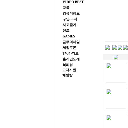
VIDEO BEST
교육
컴퓨터정보
구인/구직
사고팔기
렌트
GAMES
금주의세일
세일쿠폰
TV/라디오
흘러간노래
북리뷰
고객지원
채팅방