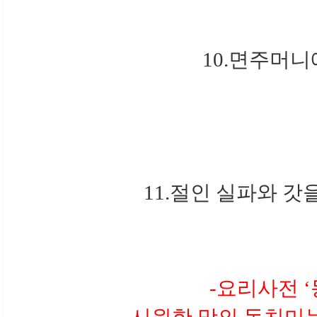
10.면주머니
11.절인 실파와 갓
-요리사전 
시원한 맛의 동치미는 