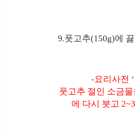
9.풋고추(150g)에
-요리사전 
풋고추 절인 소금물
에 다시 붓고 2