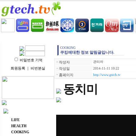
HOME
LIFE
HEALTH
COOKING
VIDEO 
COOKING
쿠킹에대한 정보 알림글입니다.
비밀번호 기억
ㆍ
작성자
관리자
회원등록
｜
비번분실
ㆍ
작성일
2014-11-11 10:22
ㆍ
홈페이지
http://www.gtech.tv
동치미
주요 메뉴
LIFE
HEALTH
COOKING