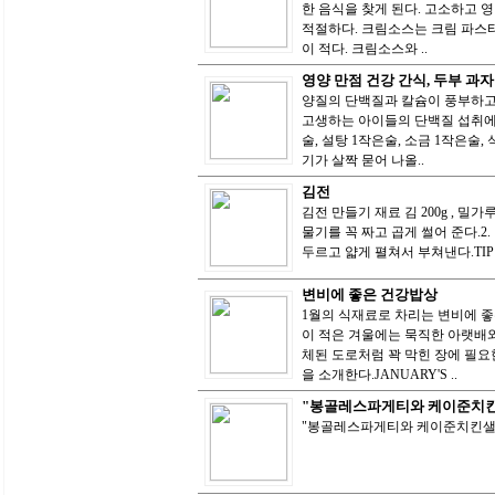
한 음식을 찾게 된다. 고소하고 
적절하다. 크림소스는 크림 파스
이 적다. 크림소스와 ..
영양 만점 건강 간식, 두부 과자
양질의 단백질과 칼슘이 풍부하고
고생하는 아이들의 단백질 섭취에 제격
술, 설탕 1작은술, 소금 1작은술
기가 살짝 묻어 나올..
김전
김전 만들기 재료 김 200g , 밀가
물기를 꼭 짜고 곱게 썰어 준다.2
두르고 얇게 펼쳐서 부쳐낸다.TI
변비에 좋은 건강밥상
1월의 식재료로 차리는 변비에 
이 적은 겨울에는 묵직한 아랫배와
체된 도로처럼 꽉 막힌 장에 필요
을 소개한다.JANUARY'S ..
"봉골레스파게티와 케이준치
"봉골레스파게티와 케이준치킨샐