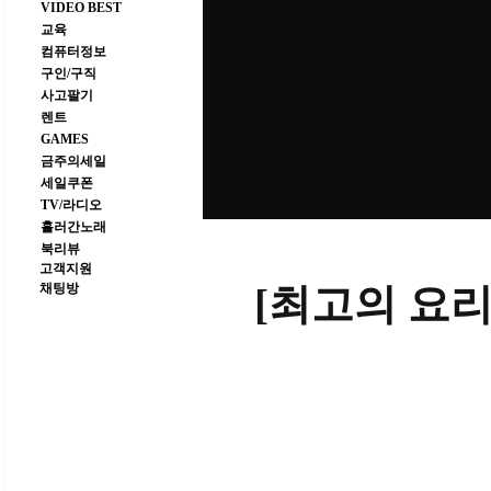
VIDEO BEST
교육
컴퓨터정보
구인/구직
사고팔기
렌트
GAMES
금주의세일
세일쿠폰
TV/라디오
흘러간노래
북리뷰
고객지원
채팅방
[최고의 요