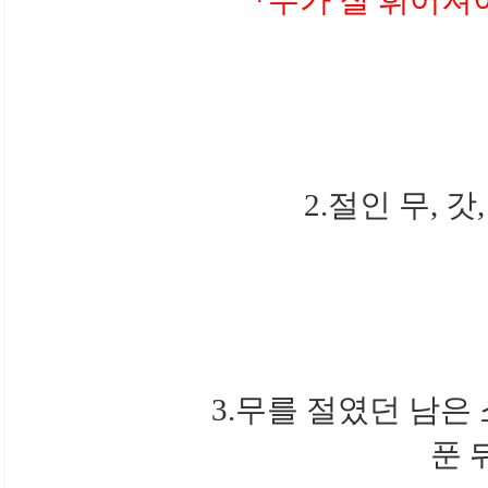
2.절인 무, 
3.무를 절였던 남은 
푼 