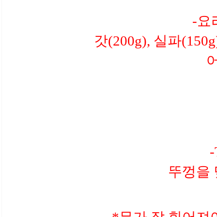
-요
갓(200g), 실파(1
뚜껑을 
*무가 잘 휘어져