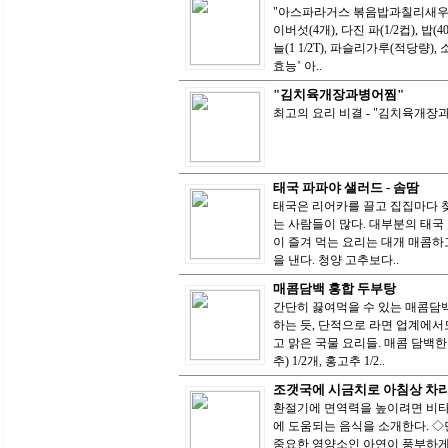
"아스파라거스 볶음밥과칠리새우" 
이버섯(4개), 다진 파(1/2컵), 밥(4
늘(1 1/2T), 파슬리가루(적당량
효능’ 아..
"김치육개장과병어찜"
최고의 요리 비결 - "김치육개
태국 파파야 샐러드 - 솜땀
태국은 리어카를 끌고 집집마다 
는 사람들이 많다. 대부분의 태국
이 즐겨 먹는 요리는 대개 매콤하
을 낸다. 청양 고추보다..
매콤담백 홍합 두부탕
간단히 끓여먹을 수 있는 매콤담백
하는 듯, 단적으로 라면 업계에서
고 맑은 국물 요리들. 매콤 담백한 
추) 1/2개, 홍고추 1/2..
조갯국에 시금치로 아침상 차
환절기에 면역력을 높이려면 비타
에 도움되는 음식을 소개한다. 
중요한 영양소인 아연이 풍부하게