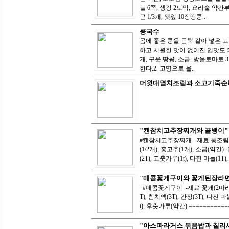
늘 6쪽, 생강 2토막, 요리술 약간
근 1/3개, 깻잎 10장땅콩..
콩국수
몸에 좋은 콩을 듬뿍 갈아 넣은 
하고 시원한 맛이 없어진 입맛도 되
개, 구운 땅콩, 소금, 방울토마토
한다.2. 고명으로 올..
머윗대멸치조림과 소고기죽순
"캔참치고추장찌개와 골뱅이"
#캔참치고추장찌개 -재료 통조림 참치(1
(1/2개), 홍고추(1개), 소금(약간)
(2T), 고춧가루(1t), 다진 마늘(1T), 
"매콤꽃게구이와 꽃게된장라면
#매콤꽃게구이 -재료 꽃게(2마리),
T), 참치액(3T), 간장(3T), 다진 마
t), 후춧가루(약간) ============
"아스파라거스 볶음밥과 칠리