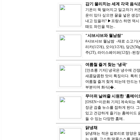
감기 물리치는 세계 각국 음식
기온이 뚝 떨어지고 일교차가 커진
운이 있다 싶으면 꿀을 넣은 생강
내고 있을까? ▶프랑스 하면 역시 
때도 와인을 먹는..
"샤브샤브와 월남쌈"
#샤브샤브 월남쌈 -재료 소고기(샤브샤
리카(1/2개), 오이(1/2개), 당근(50
주(2T), 라이스페이퍼(12장) -된장
여름철 즐겨 찾는 ‘냉국’
[안초롱 기자] 냉국은 냉수에 간
새콤달콤한 맛이 특징이다. 특히 
여름철 즐겨 찾게 되는데 만드는 
부분이며 화식(�..
무더위 날려줄 시원한 '홈메이드
[OSEN=이은화 기자] 계속되는 
장균 검출 뉴스를 접하게 된다. 
있고 건강하게 즐기는 홈메이드 음
들 수 있는 다양한 홈메..
닭냉채
닭냉채는 적은 칼로리로 영양은 알
는 여름, 고소한 땅콩소스를 곁들여