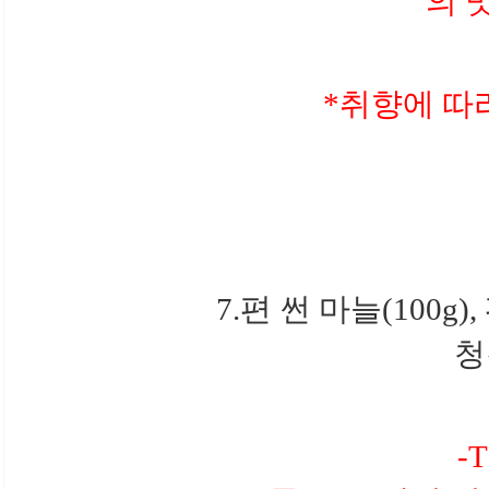
의 
*취향에 따
7.편 썬 마늘(100g)
청
-