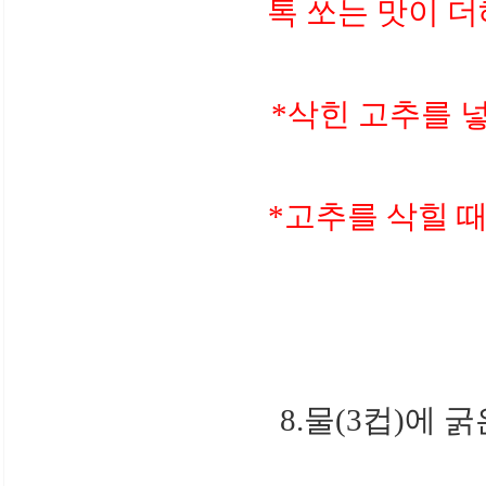
톡 쏘는 맛이 더
*삭힌 고추를 
*고추를 삭힐 때
8.물(3컵)에 