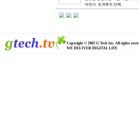
어진다. 조개류의 단백..
Copyright © 2005 G Tech Inc. All rights reser
WE DELIVER DIGITAL LIFE