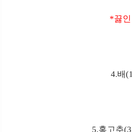
*끓인
4.배
5.홍고추(