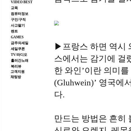
VIDEO BEST
교육
컴퓨터정보
구인/구직
사고팔기
렌트
GAMES
금주의세일
▶프랑스 하면 역시 와인
세일쿠폰
TV/라디오
스에서는 감기에 걸렸
흘러간노래
북리뷰
한 와인’이란 의미를
고객지원
채팅방
(Gluhwein)’ 영국
다.
만드는 방법은 흔히 볼
신료와 오렌지, 레몬