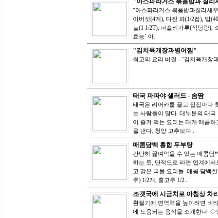
"아스파라거스 볶음밥과 칠리
"아스파라거스 볶음밥과칠리새우" 
이버섯(4개), 다진 파(1/2컵), 밥(4
늘(1 1/2T), 파슬리가루(적당량
효능’ 아..
"김치육개장과병어찜"
최고의 요리 비결 - "김치육개
태국 파파야 샐러드 - 솜땀
태국은 리어카를 끌고 집집마다 
는 사람들이 많다. 대부분의 태국
이 즐겨 먹는 요리는 대개 매콤하
을 낸다. 청양 고추보다..
매콤담백 홍합 두부탕
간단히 끓여먹을 수 있는 매콤담백
하는 듯, 단적으로 라면 업계에서
고 맑은 국물 요리들. 매콤 담백한 
추) 1/2개, 홍고추 1/2..
조갯국에 시금치로 아침상 차
환절기에 면역력을 높이려면 비타
에 도움되는 음식을 소개한다. 