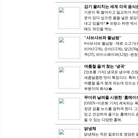
감기 물리치는 세계 각국 음식
기온이 뚝 떨어지고 일교차가 커진
운이 있다 싶으면 꿀을 넣은 생강
내고 있을까? ▶프랑스 하면 역시 
때도 와인을 먹는..
"샤브샤브와 월남쌈"
#샤브샤브 월남쌈 -재료 소고기(샤브샤
리카(1/2개), 오이(1/2개), 당근(50
주(2T), 라이스페이퍼(12장) -된장
여름철 즐겨 찾는 ‘냉국’
[안초롱 기자] 냉국은 냉수에 간
새콤달콤한 맛이 특징이다. 특히 
여름철 즐겨 찾게 되는데 만드는 
부분이며 화식(�..
무더위 날려줄 시원한 '홈메이드
[OSEN=이은화 기자] 계속되는 
장균 검출 뉴스를 접하게 된다. 
있고 건강하게 즐기는 홈메이드 음
들 수 있는 다양한 홈메..
닭냉채
닭냉채는 적은 칼로리로 영양은 알