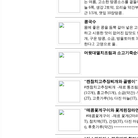
는 여름, 고소한 땅콩소스를 곁들여
늘 6쪽, 생강 2토막, 요리술 약간
근 1/3개, 깻잎 10장땅콩..
콩국수
몸에 좋은 콩을 듬뿍 갈아 넣은 
하고 시원한 맛이 없어진 입맛도 되
개, 구운 땅콩, 소금, 방울토마토
한다.2. 고명으로 올..
머윗대멸치조림과 소고기죽순
"캔참치고추장찌개와 골뱅이"
#캔참치고추장찌개 -재료 통조림 참치(1
(1/2개), 홍고추(1개), 소금(약간)
(2T), 고춧가루(1t), 다진 마늘(1T), 
"매콤꽃게구이와 꽃게된장라면
#매콤꽃게구이 -재료 꽃게(2마리),
T), 참치액(3T), 간장(3T), 다진 마
t), 후춧가루(약간) ============