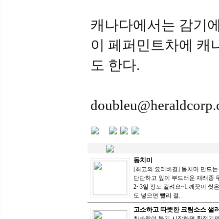
캐나다에서는 감기에
이 페퍼민트차에 캐나
도 한다.
doubleu@heraldcorp
동치미
[최고의 요리비결] 동치미 만드는 
단단하고 잎이 부드러운 재래종 
2~3일 정도 걸려요~1.깨끗이 씻은 무
도 넣으면 빨리 절..
고소하고 따뜻한 크림소스 샐
찬바람이 불기 시작하면 환절기의