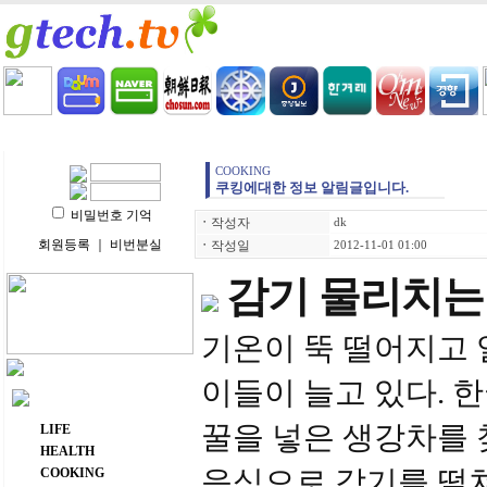
HOME
LIFE
HEALTH
COOKING
VIDEO 
COOKING
쿠킹에대한 정보 알림글입니다.
비밀번호 기억
ㆍ
작성자
dk
회원등록
｜
비번분실
ㆍ
작성일
2012-11-01 01:00
감기 물리치는
기온이 뚝 떨어지고 
이들이 늘고 있다. 
주요 메뉴
꿀을 넣은 생강차를 
LIFE
HEALTH
음식으로 감기를 떨
COOKING