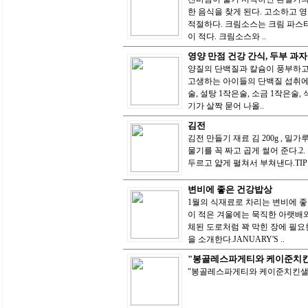
한 음식을 찾게 된다. 고소하고 
적절하다. 크림소스는 크림 파스
이 적다. 크림소스와 ..
영양 만점 건강 간식, 두부 과자
양질의 단백질과 칼슘이 풍부하고
고생하는 아이들의 단백질 섭취에 제격
술, 설탕 1작은술, 소금 1작은술
기가 살짝 묻어 나올..
김전
김전 만들기 재료 김 200g , 밀가
물기를 꼭 짜고 곱게 썰어 준다.2
두르고 얇게 펼쳐서 부쳐낸다.TI
변비에 좋은 건강밥상
1월의 식재료로 차리는 변비에 
이 적은 겨울에는 묵직한 아랫배와
체된 도로처럼 꽉 막힌 장에 필요
을 소개한다.JANUARY'S ..
"봉골레스파게티와 케이준치
"봉골레스파게티와 케이준치킨샐