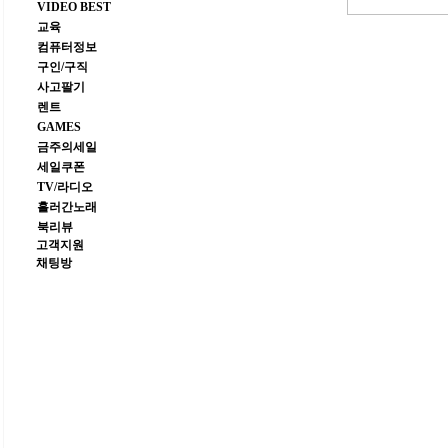
VIDEO BEST
교육
컴퓨터정보
구인/구직
사고팔기
렌트
GAMES
금주의세일
세일쿠폰
TV/라디오
흘러간노래
북리뷰
고객지원
채팅방