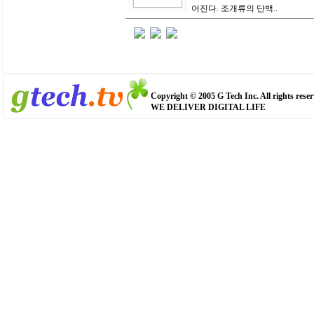
어진다. 조개류의 단백..
Copyright © 2005 G Tech Inc. All rights reser
WE DELIVER DIGITAL LIFE