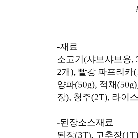
-재료
소고기(샤브샤브용, 30
2개), 빨강 파프리카(1/
양파(50g), 적채(50g
장), 청주(2T), 라이
-된장소스재료
된장(3T), 고추장(1T