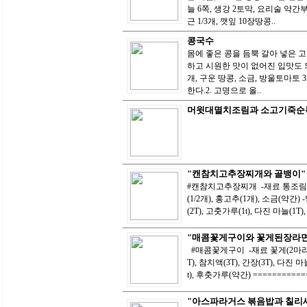
늘 6쪽, 생강 2토막, 요리술 약간
근 1/3개, 깻잎 10장땅콩..
콩국수
몸에 좋은 콩을 듬뿍 갈아 넣은 
하고 시원한 맛이 없어진 입맛도 되
개, 구운 땅콩, 소금, 방울토마토
한다.2. 고명으로 올..
머윗대멸치조림과 소고기죽순
"캔참치고추장찌개와 골뱅이"
#캔참치고추장찌개 -재료 통조림 참치(1
(1/2개), 홍고추(1개), 소금(약간)
(2T), 고춧가루(1t), 다진 마늘(1T), 
"매콤꽃게구이와 꽃게된장라면
#매콤꽃게구이 -재료 꽃게(2마리),
T), 참치액(3T), 간장(3T), 다진 마
t), 후춧가루(약간) ============
"아스파라거스 볶음밥과 칠리