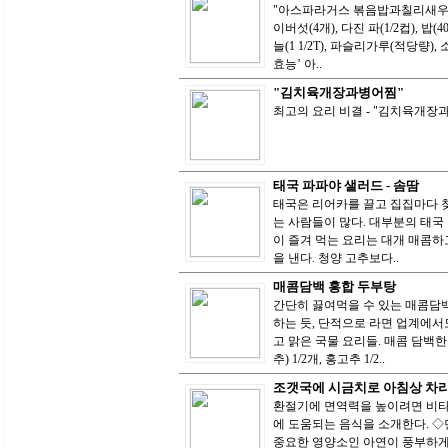
"아스파라거스 볶음밥과칠리새우" 
이버섯(4개), 다진 파(1/2컵), 밥(4
늘(1 1/2T), 파슬리가루(적당량
효능’ 아..
"김치육개장과병어찜"
최고의 요리 비결 - "김치육개
태국 파파야 샐러드 - 솜땀
태국은 리어카를 끌고 집집마다 
는 사람들이 많다. 대부분의 태국
이 즐겨 먹는 요리는 대개 매콤하
을 낸다. 청양 고추보다..
매콤담백 홍합 두부탕
간단히 끓여먹을 수 있는 매콤담백
하는 듯, 단적으로 라면 업계에서
고 맑은 국물 요리들. 매콤 담백한 
추) 1/2개, 홍고추 1/2..
조갯국에 시금치로 아침상 차
환절기에 면역력을 높이려면 비타
에 도움되는 음식을 소개한다. 
중요한 영양소인 아연이 풍부하게