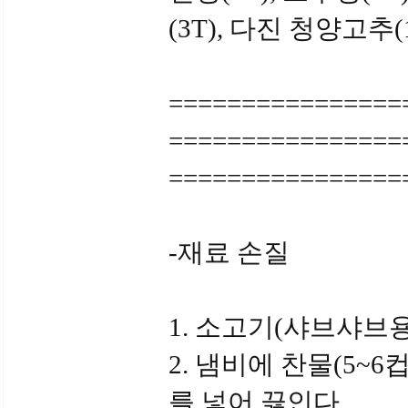
(3T), 다진 청양고추(1
================
================
================
-재료 손질
1. 소고기(샤브샤브용,
2. 냄비에 찬물(5~6컵)
를 넣어 끓인다