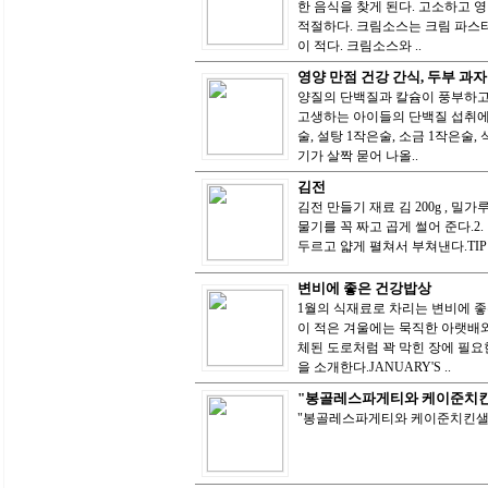
한 음식을 찾게 된다. 고소하고 
적절하다. 크림소스는 크림 파스
이 적다. 크림소스와 ..
영양 만점 건강 간식, 두부 과자
양질의 단백질과 칼슘이 풍부하고
고생하는 아이들의 단백질 섭취에 제격
술, 설탕 1작은술, 소금 1작은술
기가 살짝 묻어 나올..
김전
김전 만들기 재료 김 200g , 밀가
물기를 꼭 짜고 곱게 썰어 준다.2
두르고 얇게 펼쳐서 부쳐낸다.TI
변비에 좋은 건강밥상
1월의 식재료로 차리는 변비에 
이 적은 겨울에는 묵직한 아랫배와
체된 도로처럼 꽉 막힌 장에 필요
을 소개한다.JANUARY'S ..
"봉골레스파게티와 케이준치
"봉골레스파게티와 케이준치킨샐