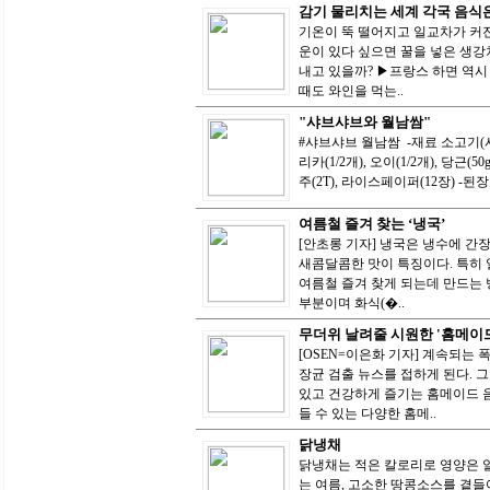
감기 물리치는 세계 각국 음식
기온이 뚝 떨어지고 일교차가 커진
운이 있다 싶으면 꿀을 넣은 생강
내고 있을까? ▶프랑스 하면 역시 
때도 와인을 먹는..
"샤브샤브와 월남쌈"
#샤브샤브 월남쌈 -재료 소고기(샤브샤
리카(1/2개), 오이(1/2개), 당근(50
주(2T), 라이스페이퍼(12장) -된장
여름철 즐겨 찾는 ‘냉국’
[안초롱 기자] 냉국은 냉수에 간
새콤달콤한 맛이 특징이다. 특히 
여름철 즐겨 찾게 되는데 만드는 
부분이며 화식(�..
무더위 날려줄 시원한 '홈메이드
[OSEN=이은화 기자] 계속되는 
장균 검출 뉴스를 접하게 된다. 
있고 건강하게 즐기는 홈메이드 음
들 수 있는 다양한 홈메..
닭냉채
닭냉채는 적은 칼로리로 영양은 알
는 여름, 고소한 땅콩소스를 곁들여