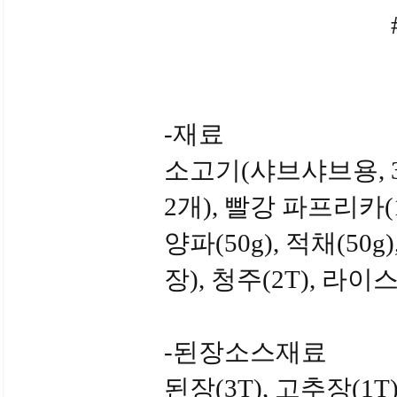
-재료
소고기(샤브샤브용, 30
2개), 빨강 파프리카(1/
양파(50g), 적채(50g
장), 청주(2T), 라이
-된장소스재료
된장(3T), 고추장(1T