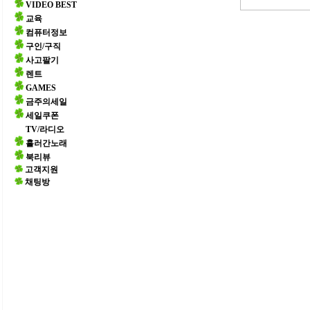
VIDEO BEST
교육
컴퓨터정보
구인/구직
사고팔기
렌트
GAMES
금주의세일
세일쿠폰
TV/라디오
흘러간노래
북리뷰
고객지원
채팅방