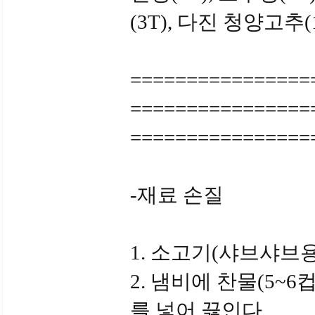
(3T), 다진 청양고추(1
================
================
================
-재료 손질
1. 소고기(샤브샤브용,
2. 냄비에 찬물(5~6컵)
를 넣어 끓인다