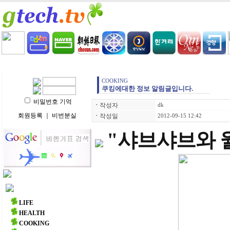
HOME
LIFE
HEALTH
COOKING
VIDEO 
COOKING
쿠킹에대한 정보 알림글입니다.
비밀번호 기억
ㆍ
작성자
dk
회원등록
｜
비번분실
ㆍ
작성일
2012-09-15 12:42
"샤브샤브와 
주요 메뉴
LIFE
HEALTH
COOKING