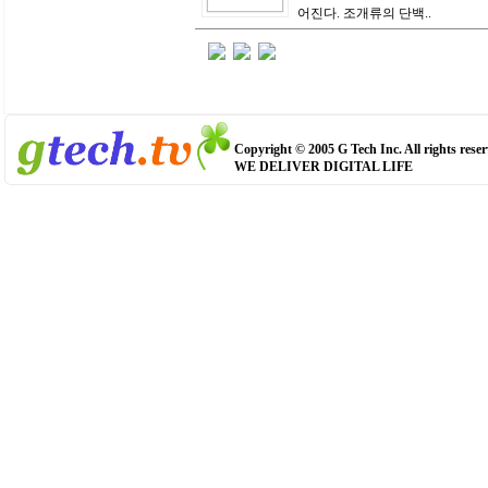
어진다. 조개류의 단백..
Copyright © 2005 G Tech Inc. All rights reser
WE DELIVER DIGITAL LIFE