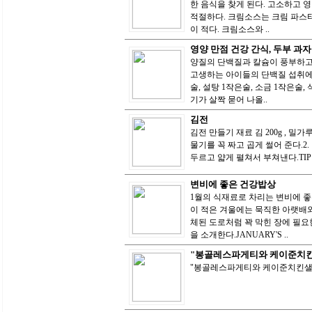
한 음식을 찾게 된다. 고소하고 
적절하다. 크림소스는 크림 파스
이 적다. 크림소스와 ..
영양 만점 건강 간식, 두부 과자
양질의 단백질과 칼슘이 풍부하고
고생하는 아이들의 단백질 섭취에 제격
술, 설탕 1작은술, 소금 1작은술
기가 살짝 묻어 나올..
김전
김전 만들기 재료 김 200g , 밀가
물기를 꼭 짜고 곱게 썰어 준다.2
두르고 얇게 펼쳐서 부쳐낸다.TI
변비에 좋은 건강밥상
1월의 식재료로 차리는 변비에 
이 적은 겨울에는 묵직한 아랫배와
체된 도로처럼 꽉 막힌 장에 필요
을 소개한다.JANUARY'S ..
"봉골레스파게티와 케이준치
"봉골레스파게티와 케이준치킨샐