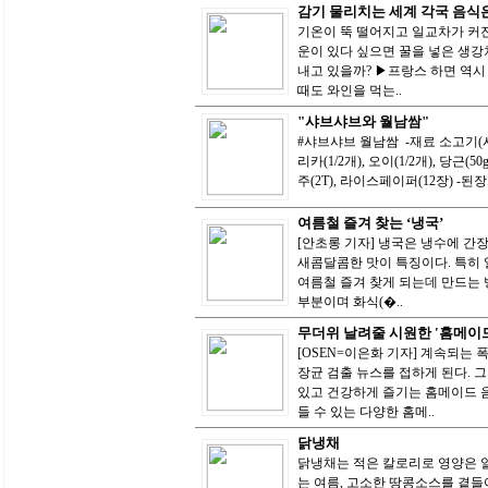
감기 물리치는 세계 각국 음식
기온이 뚝 떨어지고 일교차가 커진
운이 있다 싶으면 꿀을 넣은 생강
내고 있을까? ▶프랑스 하면 역시 
때도 와인을 먹는..
"샤브샤브와 월남쌈"
#샤브샤브 월남쌈 -재료 소고기(샤브샤
리카(1/2개), 오이(1/2개), 당근(50
주(2T), 라이스페이퍼(12장) -된장
여름철 즐겨 찾는 ‘냉국’
[안초롱 기자] 냉국은 냉수에 간
새콤달콤한 맛이 특징이다. 특히 
여름철 즐겨 찾게 되는데 만드는 
부분이며 화식(�..
무더위 날려줄 시원한 '홈메이드
[OSEN=이은화 기자] 계속되는 
장균 검출 뉴스를 접하게 된다. 
있고 건강하게 즐기는 홈메이드 음
들 수 있는 다양한 홈메..
닭냉채
닭냉채는 적은 칼로리로 영양은 알
는 여름, 고소한 땅콩소스를 곁들여