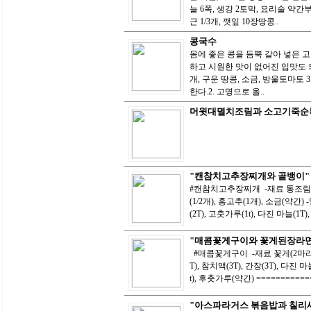
늘 6쪽, 생강 2토막, 요리술 약간
근 1/3개, 깻잎 10장땅콩..
콩국수
몸에 좋은 콩을 듬뿍 갈아 넣은 
하고 시원한 맛이 없어진 입맛도 되
개, 구운 땅콩, 소금, 방울토마토
한다.2. 고명으로 올..
머윗대멸치조림과 소고기죽순
"캔참치고추장찌개와 골뱅이"
#캔참치고추장찌개 -재료 통조림 참치(1
(1/2개), 홍고추(1개), 소금(약간)
(2T), 고춧가루(1t), 다진 마늘(1T), 
"매콤꽃게구이와 꽃게된장라면
#매콤꽃게구이 -재료 꽃게(2마리),
T), 참치액(3T), 간장(3T), 다진 마
t), 후춧가루(약간) ============
"아스파라거스 볶음밥과 칠리