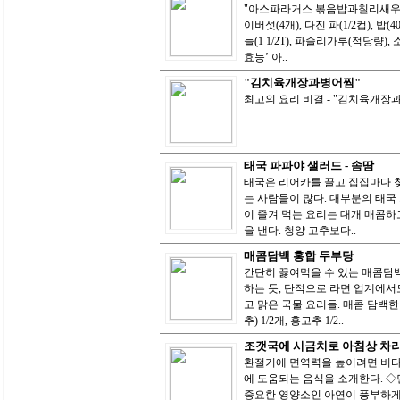
"아스파라거스 볶음밥과칠리새우" 
이버섯(4개), 다진 파(1/2컵), 밥(4
늘(1 1/2T), 파슬리가루(적당량
효능’ 아..
"김치육개장과병어찜"
최고의 요리 비결 - "김치육개
태국 파파야 샐러드 - 솜땀
태국은 리어카를 끌고 집집마다 
는 사람들이 많다. 대부분의 태국
이 즐겨 먹는 요리는 대개 매콤하
을 낸다. 청양 고추보다..
매콤담백 홍합 두부탕
간단히 끓여먹을 수 있는 매콤담백
하는 듯, 단적으로 라면 업계에서
고 맑은 국물 요리들. 매콤 담백한 
추) 1/2개, 홍고추 1/2..
조갯국에 시금치로 아침상 차
환절기에 면역력을 높이려면 비타
에 도움되는 음식을 소개한다. 
중요한 영양소인 아연이 풍부하게