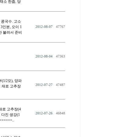
싹채소 한줌, 당
 콩국수. 고소
3인분, 오이 1
2012-08-07
47767
동안 불려서 준비
2012-08-04
47363
(1/2모), 양파
2012-07-27
47487
양념 재료 고추장
 재료 고추장(4
2012-07-26
46848
), 다진 생강(1
=====..