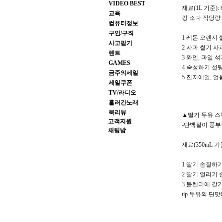
VIDEO BEST
재료(1L 기준):
교육
킹 소다 적당량
컴퓨터정보
구인/구직
1 레몬 오렌지
사고팔기
2 사과 썰기 
렌트
3 와인, 과일 
GAMES
4 숙성하기 설
금주의세일
5 진저에일, 
세일쿠폰
TV/라디오
흘러간노래
북리뷰
▲딸기 두유 
고객지원
-단백질이 풍부
채팅방
재료(350mL 기준
1 딸기 손질하
2 딸기 얼리기
3 블렌더에 갈기
tip 두유의 단