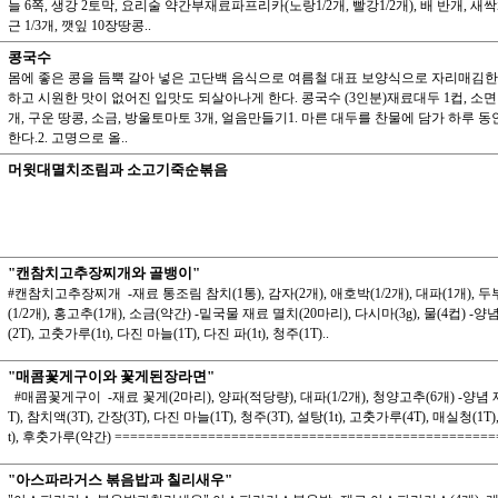
늘 6쪽, 생강 2토막, 요리술 약간부재료파프리카(노랑1/2개, 빨강1/2개), 배 반개, 새
근 1/3개, 깻잎 10장땅콩..
콩국수
몸에 좋은 콩을 듬뿍 갈아 넣은 고단백 음식으로 여름철 대표 보양식으로 자리매김한
하고 시원한 맛이 없어진 입맛도 되살아나게 한다. 콩국수 (3인분)재료대두 1컵, 소면 
개, 구운 땅콩, 소금, 방울토마토 3개, 얼음만들기1. 마른 대두를 찬물에 담가 하루 
한다.2. 고명으로 올..
머윗대멸치조림과 소고기죽순볶음
"캔참치고추장찌개와 골뱅이"
#캔참치고추장찌개 -재료 통조림 참치(1통), 감자(2개), 애호박(1/2개), 대파(1개), 두부
(1/2개), 홍고추(1개), 소금(약간) -밑국물 재료 멸치(20마리), 다시마(3g), 물(4컵) -
(2T), 고춧가루(1t), 다진 마늘(1T), 다진 파(1t), 청주(1T)..
"매콤꽃게구이와 꽃게된장라면"
#매콤꽃게구이 -재료 꽃게(2마리), 양파(적당량), 대파(1/2개), 청양고추(6개) -양념
T), 참치액(3T), 간장(3T), 다진 마늘(1T), 청주(3T), 설탕(1t), 고춧가루(4T), 매실청(1T
t), 후춧가루(약간) ==================================================
"아스파라거스 볶음밥과 칠리새우"