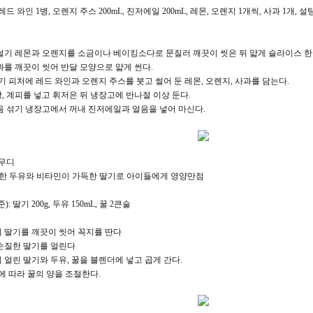
 레드 와인 1병, 오렌지 주스 200mL, 진저에일 200mL, 레몬, 오렌지 1개씩, 사과 1개, 설탕
 썰기 레몬과 오렌지를 소금이나 베이킹소다로 문질러 깨끗이 씻은 뒤 얇게 슬라이스 한
사과를 깨끗이 씻어 반달 모양으로 얇게 썬다.
섞기 피처에 레드 와인과 오렌지 주스를 붓고 썰어 둔 레몬, 오렌지, 사과를 담는다.
탕, 계피를 넣고 휘저은 뒤 냉장고에 반나절 이상 둔다.
얼음 섞기 냉장고에서 꺼내 진저에일과 얼음을 넣어 마신다.
스무디
한 두유와 비타민이 가득한 딸기로 아이들에게 영양만점
): 딸기 200g, 두유 150mL, 꿀 2큰술
기 딸기를 깨끗이 씻어 꼭지를 딴다
 손질한 딸기를 얼린다
 얼린 딸기와 두유, 꿀을 블렌더에 넣고 곱게 간다.
맛에 따라 꿀의 양을 조절한다.