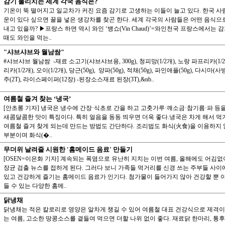
감기 물리치는 세계 각국 음식은?
기온이 뚝 떨어지고 일교차가 커진 요즘 감기로 고생하는 이들이 늘고 있다. 한국 사
운이 있다 싶으면 꿀을 넣은 생강차를 찾곤 한다. 세계 각국의 사람들은 어떤 음식으
내고 있을까? ▶프랑스 하면 역시 와인 ‘뱅쇼(Vin Chaud)’=와인천국 프랑스에서는 
때도 와인을 먹는..
"샤브샤브와 월남쌈"
#샤브샤브 월남쌈 -재료 소고기(샤브샤브용, 300g), 청피망(1/2개), 노랑 파프리카(1/2
리카(1/2개), 오이(1/2개), 당근(50g), 양파(50g), 적채(50g), 파인애플(50g), 다시마(사방 
주(2T), 라이스페이퍼(12장) -된장소스재료 된장(3T),&nb..
여름철 즐겨 찾는 ‘냉국’
[안초롱 기자] 냉국은 냉수에 간장·식초로 간을 하고 고춧가루·깨소금·참기름·파 등
새콤달콤한 맛이 특징이다. 특히 얼음을 동동 띄우면 더욱 좋다.냉국은 차게 해서 먹
여름철 즐겨 찾게 되는데 만드는 방법도 간단하다. 조리법도 화식(火食)을 이용하지 
부분이며 화식(�..
무더위 날려줄 시원한 '홈메이드 음료' 만들기
[OSEN=이은화 기자] 계속되는 폭염으로 유난히 지치는 이번 여름, 올해에도 어김없
장균 검출 뉴스를 접하게 된다. 그러다 보니 가족들 먹거리를 신경 쓰는 주부들 사이
있고 건강하게 즐기는 홈메이드 음료가 인기다. 첨가물이 들어가지 않아 건강할 뿐 
들 수 있는 다양한 홈메..
닭냉채
닭냉채는 적은 칼로리로 영양은 알차게 챙길 수 있어 여름철 대표 건강식으로 제격이
는 여름, 고소한 땅콩소스를 곁들여 먹으면 더할 나위 없이 좋다. 재료닭 한마리, 통후