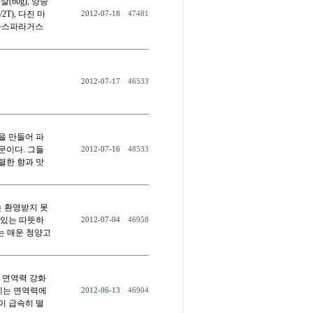
60g), 양송
2T), 다진 마
2012-07-18
47481
 ‘아스파라거스
2012-07-17
46533
을 만들어 파
문이다. 그들
2012-07-16
48533
렬한 향과 맛
는 환영받지 못
 있는 따뜻하
2012-07-04
46958
또는 매운 청양고
 면역력 강화
에는 면역력에
2012-06-13
46904
이 급속히 떨