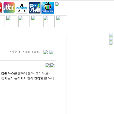
세일/쿠폰
TV
흘러간노래
ㆍ추천:
0
ㆍ조회: 61981
 검출 뉴스를 접하게 된다. 그러다 보니
 첨가물이 들어가지 않아 건강할 뿐 아니