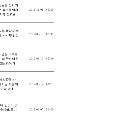
람들은 감기 기
로 감기를 떨쳐
2012-11-01
64245
감기에 걸렸을
개), 빨강 파프
2012-09-15
63241
5cm, 3장), 청
을 넣은 국으로
기 때문에 더운
2012-08-17
63316
않는 것이 대
이 식중독, 대
에서는 최근 맛
2012-08-17
61981
아니라 쉽게 만
다. 입맛이 없
추10알, 통마
2012-08-07
56485