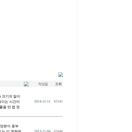
작성일
조회
m 크기의 밑이
절이는 시간이
2014-11-11
65345
*물을 반 컵 정
영양분이 풍부
드는 이 계절에
2013-11-04
62646