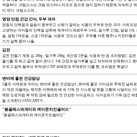
적절하다. 크림소스는 크림 파스타나 리조또 등으로 많이 접하기 때문에 익숙하고 
이 적다. 크림소스와 ..
영양 만점 건강 간식, 두부 과자
양질의 단백질과 칼슘이 풍부하고 소화가 잘되는 식품인 두부로 만든 과자. 아토피
고생하는 아이들의 단백질 섭취에 제격이다.재료두부 1/4모, 밀가루 2/3컵, 달걀 1개,
술, 설탕 1작은술, 소금 1작은술, 식용유 만드는 법1. 두부를 마른 행주나 키친타월로
기가 살짝 묻어 나올..
김전
김전 만들기 재료 김 200g , 밀가루 100g, 국간장 2큰술, 식용유 반 컵 조리방법1. 김
물기를 꼭 짜고 곱게 썰어 준다.2. 1에 간장과 밀가루를 넣고 되직하게 반죽한다.3. 
두르고 얇게 펼쳐서 부쳐낸다.TIP 파래전과 주재료만 다를 뿐, 조리법은 똑같다
변비에 좋은 건강밥상
1월의 식재료로 차리는 변비에 좋은 건강밥상1_변비에 좋은 식이섬유 추워진 날씨
이 적은 겨울에는 묵직한 아랫배와 배 속 가득 찬 가스로 말 못할 고통에 시달리는 이
체된 도로처럼 꽉 막힌 장에 필요한 건 건강한 식이섬유소. 식이섬유가 가득 담긴 제
을 소개한다.JANUARY'S ..
"봉골레스파게티와 케이준치킨샐러드"
"봉골레스파게티와 케이준치킨샐러드"