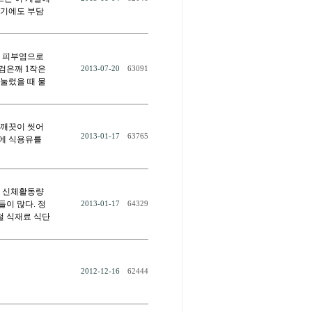
먹기에도 부담
성 피부염으로
 검은깨 1작은
2013-07-20
63091
 눌렀을 때 물
은 깨끗이 씻어
2013-01-17
63765
팬에 식용유를
로 신체활동량
들이 많다. 정
2013-01-17
64329
철 식재료 식단
2012-12-16
62444