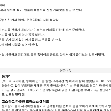
 라떼
얼려서 우유와 섞어, 얼음이 녹을수록 진한 커피맛을 즐길 수 있다.
준): 진한 커피 60mL, 우유 250mL, 시럽 적당량
기 커피를 진하게 내리거나 인스턴트 커피를 진하게 타서 준비한다.
커피를 얼음 틀에 담아 꽁꽁 얼린다.
 우유 붓기 컵에 얼린 커피를 담고 우유를 붓는다.
맛에 따라 시럽을 넣어 마신다.
릴 시원하고 건강에도 좋은 홈메이드 음료로 집에서 쉽게 즐겨보는 것은 어떨까.
본문내용
동치미
[최고의 요리비결] 동치미 만드는 방법-요리사전 ‘동치미에 할 때 알맞은 무!’10~15c
단단하고 잎이 부드러운 재래종 무가 좋아요~동치미는 무를 통으로 담그기 때문에 
2~3일 정도 걸려요~1.깨끗이 씻은 무(2.5kg)에 굵은 소금(30g)을 뿌려 2~3일 절인다.
도 넣으면 빨리 절..
고소하고 따뜻한 크림소스 샐러드
찬바람이 불기 시작하면 환절기의 급격한 체온 변화로 몸을 보하기 위해 따뜻하고 
한 음식을 찾게 된다. 고소하고 영양분이 많은 크림소스에 익힌 채소를 더한 핫 샐러