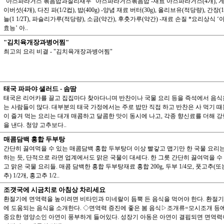
"아스파라거스 볶음밥과칠리새우" 아스파라거스볶음밥 -재료 아스파라거스(4개), 게살(
이버섯(4개), 다진 파(1/2컵), 밥(400g) -양념 재료 버터(30g), 올리브유(적당량), 간장(1/
늘(1 1/2T), 파슬리가루(적당량), 소금(약간), 후춧가루(약간) -재료 손질 *요리상식
효능’ 아..
"김치육개장과병어찜"
최고의 요리 비결 - "김치육개장과병어찜"
태국 파파야 샐러드 - 솜땀
태국은 리어카를 끌고 집집마다 찾아다니며 반찬이나 국물 요리 등을 즉석에서 음식
는 사람들이 많다. 대부분의 태국 가정에서는 주로 밥만 직접 하고 반찬은 사 먹기 때
이 즐겨 먹는 요리는 대개 매콤하고 달콤한 맛이 동시에 나고, 각종 향신료를 더해 강
을 낸다. 청양 고추보다..
매콤담백 홍합 두부탕
간단히 끓여먹을 수 있는 매콤담백 홍합 두부탕더 이상 빨갛고 맵기만 한 국물 요리
하는 듯, 단적으로 라면 업계에서도 맑은 국물이 대세다. 한 그릇 간단히 끓여먹을 수
고 맑은 국물 요리들. 매콤 담백한 홍합 두부탕재료 홍합 200g, 두부 1/4모, 풋고추(
추) 1/2개, 홍고추 1/2..
조갯국에 시금치로 아침상 차리세요
환절기에 면역력을 높이려면 비타민과 미네랄이 듬뿍 든 음식을 먹어야 한다. 환절기
에 도움되는 음식을 소개한다. ◇면역력 증진에 좋은 봄 음식▷조개류=모시조개 등
중요한 영양소인 아연이 풍부하게 들어있다. 성장기 아동은 아연이 결핍되면 면역력